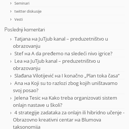
Seminari
twitter diskusije
Vesti
Poslednji komentari
Tatjana
на
JuTjub kanal – preduzetništvo u
obrazovanju
Stef
на
A da pređemo na sledeći nivo igrice?
Lea
на
JuTjub kanal – preduzetništvo u
obrazovanju
Slađana Vilotijević
на
I konačno „Plan toka časa“
Ana
на
Koji su to razlozi zbog kojih uništavamo
svoj posao?
Jelena Tesic
на
Kako treba organizovati sistem
onlajn nastave u školi?
4 strategije zadataka za onlajn ili hibridno učenje -
Obrazovno kreativni centar
на
Blumova
taksonomija