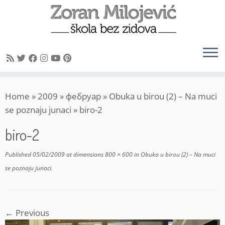
Skip
Home
»
2009
»
фебруар
»
Obuka u birou (2) – Na muci
to
se poznaju junaci
»
biro-2
content
biro-2
Published
05/02/2009
at dimensions
800 × 600
in
Obuka u birou (2) – Na muci
se poznaju junaci
.
← Previous