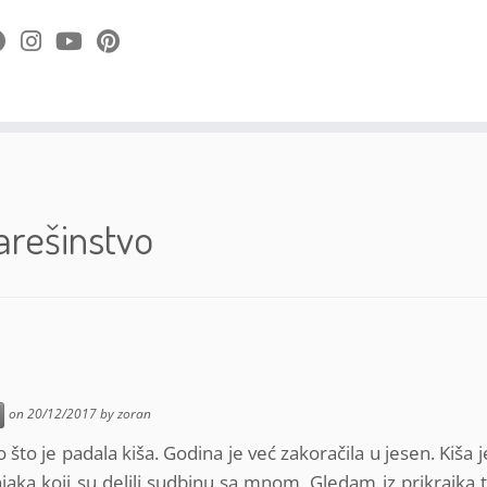
arešinstvo
on
20/12/2017
by
zoran
 što je padala kiša. Godina je već zakoračila u jesen. Kiša 
njaka koji su delili sudbinu sa mnom. Gledam iz prikrajka t