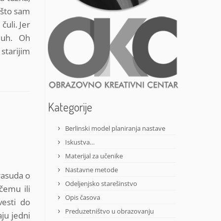
 što sam
uli. Jer
 duh. Oh
starijim
Kategorije
Berlinski model planiranja nastave
Iskustva…
Materijal za učenike
Nastavne metode
drasuda o
Odeljenjsko starešinstvo
čemu ili
Opis časova
esti do
Preduzetništvo u obrazovanju
ju jedni