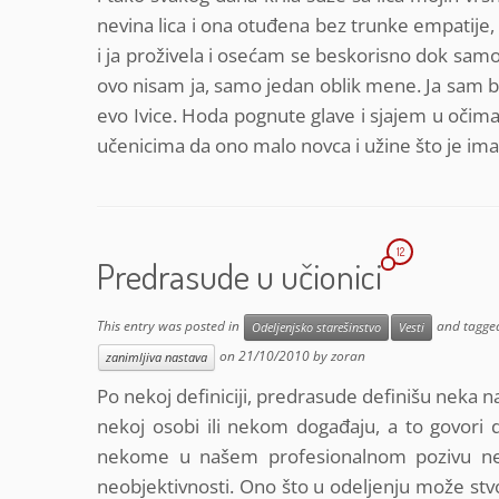
nevina lica i ona otuđena bez trunke empatije,
i ja proživela i osećam se beskorisno dok samo 
ovo nisam ja, samo jedan oblik mene. Ja sam bi
evo Ivice. Hoda pognute glave i sjajem u očima 
učenicima da ono malo novca i užine što je ima
12
Predrasude u učionici
This entry was posted in
and tagg
Odeljenjsko starešinstvo
Vesti
on
21/10/2010
by
zoran
zanimljiva nastava
Po nekoj definiciji, predrasude definišu neka n
nekoj osobi ili nekom događaju, a to govor
nekome u našem profesionalnom pozivu ne 
neobjektivnosti. Ono što u odeljenju može st