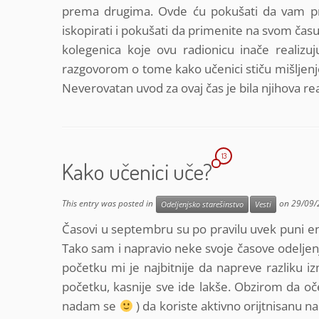
prema drugima. Ovde ću pokušati da vam pr
iskopirati i pokušati da primenite na svom času
kolegenica koje ovu radionicu inače realiz
razgovorom o tome kako učenici stiču mišljenj
Neverovatan uvod za ovaj čas je bila njihova rea
13
Kako učenici uče?
This entry was posted in
on
29/09/
Odeljenjsko starešinstvo
Vesti
Časovi u septembru su po pravilu uvek puni 
Tako sam i napravio neke svoje časove odeljen
početku mi je najbitnije da napreve razliku
početku, kasnije sve ide lakše. Obzirom da oč
nadam se
) da koriste aktivno orijtnisanu 