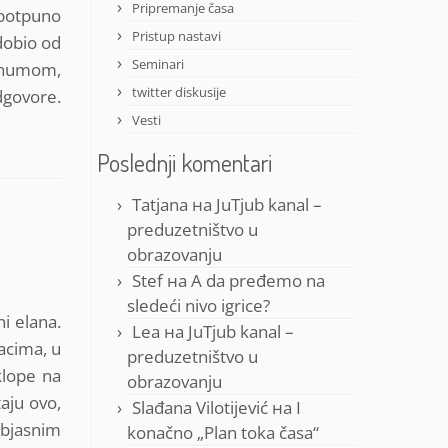
Pripremanje časa
 potpuno
Pristup nastavi
 dobio od
Seminari
lenumom,
twitter diskusije
dgovore.
Vesti
Poslednji komentari
Tatjana
на
JuTjub kanal –
preduzetništvo u
obrazovanju
Stef
на
A da pređemo na
sledeći nivo igrice?
i elana.
Lea
на
JuTjub kanal –
acima, u
preduzetništvo u
klope na
obrazovanju
aju ovo,
Slađana Vilotijević
на
I
objasnim
konačno „Plan toka časa“