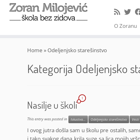
O Zoranu
Skip
Home
»
Odeljenjsko starešinstvo
to
content
Kategorija
Odeljenjsko st
1
Nasilje u školi
This entry was posted in
Iskustva...
Odeljenjsko starešinstvo
Vesti
I ovog jutra došla sam u školu pre ostalih, samo
i tako svakog dana krila suze sa lica mojih vrš