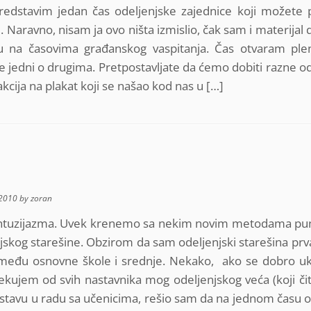
edstavim jedan čas odeljenjske zajednice koji možete
. Naravno, nisam ja ovo ništa izmislio, čak sam i materijal
uju na časovima građanskog vaspitanja. Čas otvaram p
e jedni o drugima. Pretpostavljate da ćemo dobiti razne o
kcija na plakat koji se našao kod nas u […]
2010
by
zoran
entuzijazma. Uvek krenemo sa nekim novim metodama pun
jskog starešine. Obzirom da sam odeljenjski starešina prv
 između osnovne škole i srednje. Nekako, ako se dobro u
ekujem od svih nastavnika mog odeljenjskog veća (koji čit
nastavu u radu sa učenicima, rešio sam da na jednom času 