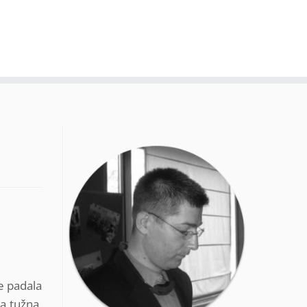
je padala
a tužna,