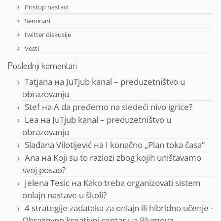
Pristup nastavi
Seminari
twitter diskusije
Vesti
Poslednji komentari
Tatjana
на
JuTjub kanal – preduzetništvo u
obrazovanju
Stef
на
A da pređemo na sledeći nivo igrice?
Lea
на
JuTjub kanal – preduzetništvo u
obrazovanju
Slađana Vilotijević
на
I konačno „Plan toka časa“
Ana
на
Koji su to razlozi zbog kojih uništavamo
svoj posao?
Jelena Tesic
на
Kako treba organizovati sistem
onlajn nastave u školi?
4 strategije zadataka za onlajn ili hibridno učenje -
Obrazovno kreativni centar
на
Blumova