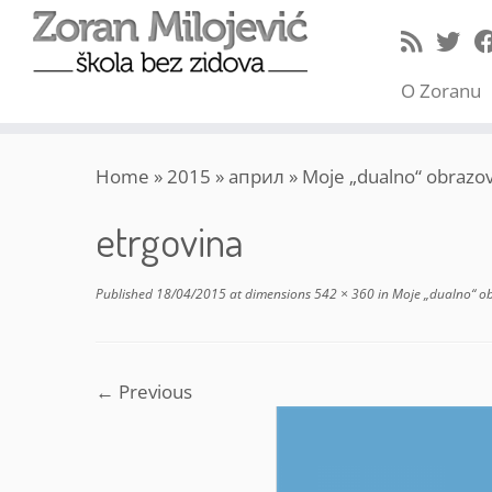
O Zoranu
Skip
Home
»
2015
»
април
»
Moje „dualno“ obrazo
to
content
etrgovina
Published
18/04/2015
at dimensions
542 × 360
in
Moje „dualno“ o
← Previous