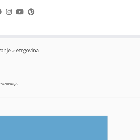
vanje
»
etrgovina
brazovanje
.