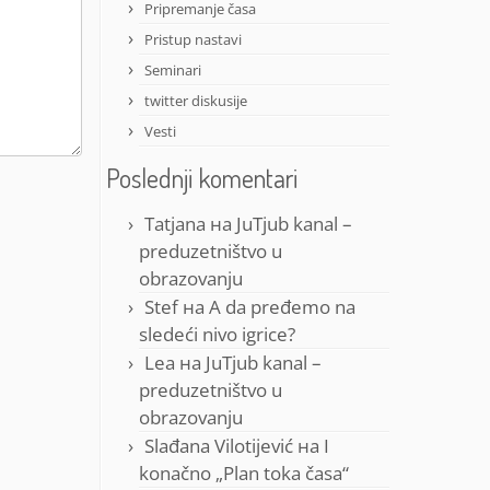
Pripremanje časa
Pristup nastavi
Seminari
twitter diskusije
Vesti
Poslednji komentari
Tatjana
на
JuTjub kanal –
preduzetništvo u
obrazovanju
Stef
на
A da pređemo na
sledeći nivo igrice?
Lea
на
JuTjub kanal –
preduzetništvo u
obrazovanju
Slađana Vilotijević
на
I
konačno „Plan toka časa“