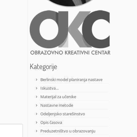
Kategorije
Berlinski model planiranja nastave
Iskustva…
Materijal za učenike
Nastavne metode
Odeljenjsko starešinstvo
Opis časova
Preduzetništvo u obrazovanju