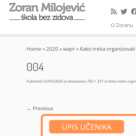
O Zoranu
Skip
Home
»
2020
»
март
»
Kako treba organizovati 
to
content
004
Published
25/03/2020
at dimensions
783 × 351
in
Kako treba organi
← Previous