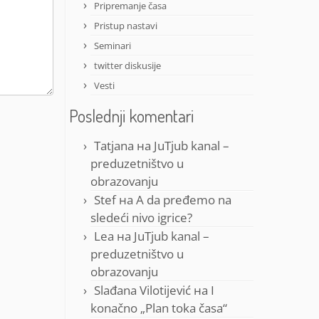
Pripremanje časa
Pristup nastavi
Seminari
twitter diskusije
Vesti
Poslednji komentari
Tatjana
на
JuTjub kanal –
preduzetništvo u
obrazovanju
Stef
на
A da pređemo na
sledeći nivo igrice?
Lea
на
JuTjub kanal –
preduzetništvo u
obrazovanju
Slađana Vilotijević
на
I
konačno „Plan toka časa“