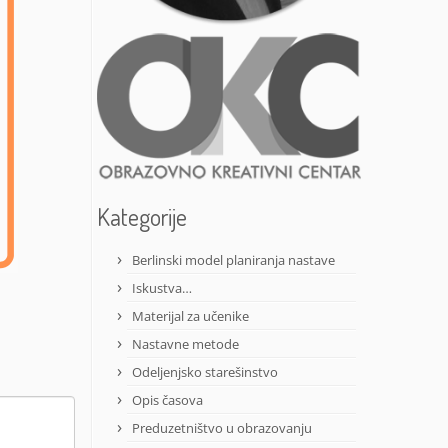
Kategorije
Berlinski model planiranja nastave
Iskustva…
Materijal za učenike
Nastavne metode
Odeljenjsko starešinstvo
Opis časova
Preduzetništvo u obrazovanju