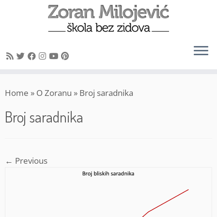
Skip
Home
»
O Zoranu
»
Broj saradnika
to
content
Broj saradnika
← Previous