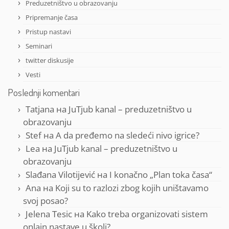
Preduzetništvo u obrazovanju
Pripremanje časa
Pristup nastavi
Seminari
twitter diskusije
Vesti
Poslednji komentari
Tatjana
на
JuTjub kanal – preduzetništvo u
obrazovanju
Stef
на
A da pređemo na sledeći nivo igrice?
Lea
на
JuTjub kanal – preduzetništvo u
obrazovanju
Slađana Vilotijević
на
I konačno „Plan toka časa“
Ana
на
Koji su to razlozi zbog kojih uništavamo
svoj posao?
Jelena Tesic
на
Kako treba organizovati sistem
onlajn nastave u školi?