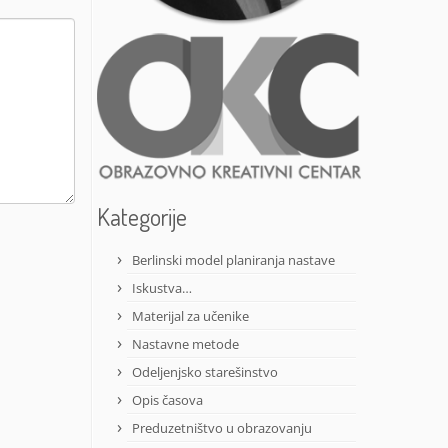
Kategorije
Berlinski model planiranja nastave
Iskustva…
Materijal za učenike
Nastavne metode
Odeljenjsko starešinstvo
Opis časova
Preduzetništvo u obrazovanju