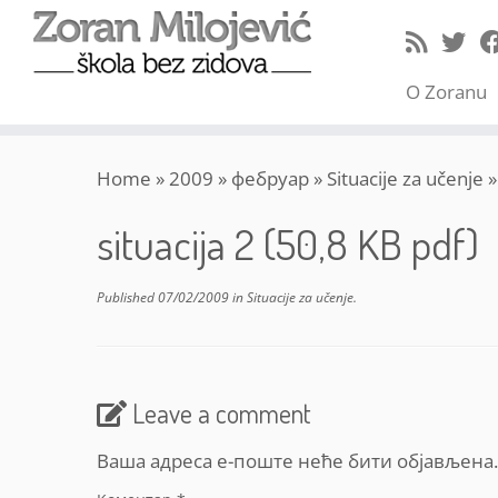
O Zoranu
Skip
Home
»
2009
»
фебруар
»
Situacije za učenje
»
to
content
situacija 2 (50,8 KB pdf)
Published
07/02/2009
in
Situacije za učenje
.
Leave a comment
Ваша адреса е-поште неће бити објављена.