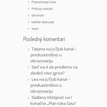
Pripremanje časa
Pristup nastavi
Seminari
twitter diskusije
Vesti
Poslednji komentari
Tatjana
на
JuTjub kanal –
preduzetništvo u
obrazovanju
Stef
на
A da pređemo na
sledeći nivo igrice?
Lea
на
JuTjub kanal –
preduzetništvo u
obrazovanju
Slađana Vilotijević
на
I
konačno „Plan toka časa“