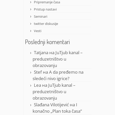
Pripremanje časa
Pristup nastavi
Seminari
twitter diskusije
Vesti
Poslednji komentari
Tatjana
на
JuTjub kanal –
preduzetništvo u
obrazovanju
Stef
на
A da pređemo na
sledeći nivo igrice?
Lea
на
JuTjub kanal –
preduzetništvo u
obrazovanju
Slađana Vilotijević
на
I
konačno „Plan toka časa“