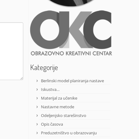
Kategorije
Berlinski model planiranja nastave
Iskustva…
Materijal za učenike
Nastavne metode
Odeljenjsko starešinstvo
Opis časova
Preduzetništvo u obrazovanju