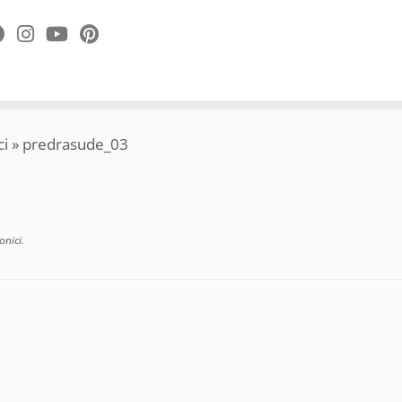
ci
»
predrasude_03
onici
.