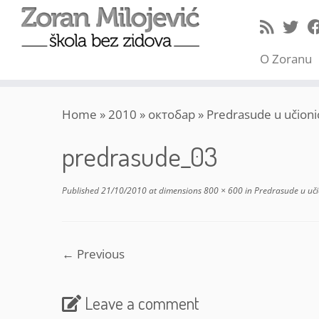
O Zoranu
Skip
Home
»
2010
»
октобар
»
Predrasude u učioni
to
content
predrasude_03
Published
21/10/2010
at dimensions
800 × 600
in
Predrasude u uči
← Previous
Leave a comment