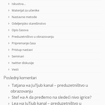
Iskustva…
Materijal za učenike
Nastavne metode
Odeljenjsko starešinstvo
Opis časova
Preduzetništvo u obrazovanju
Pripremanje časa
Pristup nastavi
Seminari
twitter diskusije
Vesti
Poslednji komentari
Tatjana
на
JuTjub kanal – preduzetništvo u
obrazovanju
Stef
на
A da pređemo na sledeći nivo igrice?
Lea
на
JuTjub kanal – preduzetništvo u