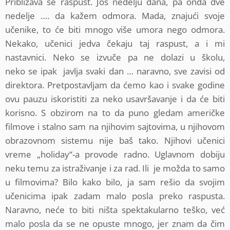
Približava se raspust. Još nedelju dana, pa onda dve
nedelje …. da kažem odmora. Mada, znajući svoje
učenike, to će biti mnogo više umora nego odmora.
Nekako, učenici jedva čekaju taj raspust, a i mi
nastavnici. Neko se izvuče pa ne dolazi u školu,
neko se ipak javlja svaki dan … naravno, sve zavisi od
direktora. Pretpostavljam da ćemo kao i svake godine
ovu pauzu iskoristiti za neko usavršavanje i da će biti
korisno. S obzirom na to da puno gledam američke
filmove i stalno sam na njihovim sajtovima, u njihovom
obrazovnom sistemu nije baš tako. Njihovi učenici
vreme „holiday“-a provode radno. Uglavnom dobiju
neku temu za istraživanje i za rad. Ili je možda to samo
u filmovima? Bilo kako bilo, ja sam rešio da svojim
učenicima ipak zadam malo posla preko raspusta.
Naravno, neće to biti ništa spektakularno teško, već
malo posla da se ne opuste mnogo, jer znam da čim