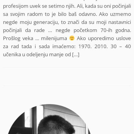
profesijom uvek se setimo njih. Ali, kada su oni počinjali
sa svojim radom to je bilo baš odavno. Ako uzmemo
negde moju generaciju, to znači da su moji nastavnici
počinjali da rade … negde početkom 70-ih godna.
Prošlog veka … milenijuma
Ako uporedimo uslove
za rad tada i sada imaćemo: 1970. 2010. 30 – 40
učenika u odeljenju manje od […]