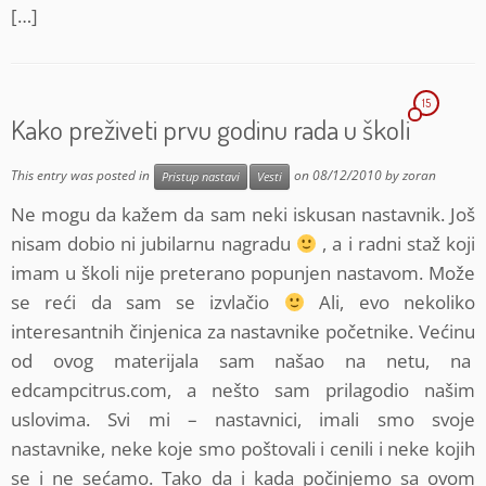
[…]
15
Kako preživeti prvu godinu rada u školi
This entry was posted in
on
08/12/2010
by
zoran
Pristup nastavi
Vesti
Ne mogu da kažem da sam neki iskusan nastavnik. Još
nisam dobio ni jubilarnu nagradu
, a i radni staž koji
imam u školi nije preterano popunjen nastavom. Može
se reći da sam se izvlačio
Ali, evo nekoliko
interesantnih činjenica za nastavnike početnike. Većinu
od ovog materijala sam našao na netu, na
edcampcitrus.com, a nešto sam prilagodio našim
uslovima. Svi mi – nastavnici, imali smo svoje
nastavnike, neke koje smo poštovali i cenili i neke kojih
se i ne sećamo. Tako da i kada počinjemo sa ovom