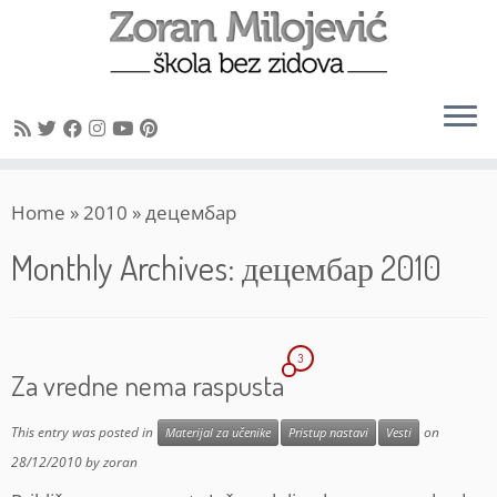
Skip
Home
»
2010
»
децембар
to
content
Monthly Archives:
децембар 2010
3
Za vredne nema raspusta
This entry was posted in
on
Materijal za učenike
Pristup nastavi
Vesti
28/12/2010
by
zoran