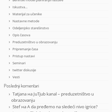
Berlinski model planiranja nastave
Iskustva…
Materijal za učenike
Nastavne metode
Odeljenjsko starešinstvo
Opis časova
Preduzetništvo u obrazovanju
Pripremanje časa
Pristup nastavi
Seminari
twitter diskusije
Vesti
Poslednji komentari
Tatjana
на
JuTjub kanal – preduzetništvo u
obrazovanju
Stef
на
A da pređemo na sledeći nivo igrice?