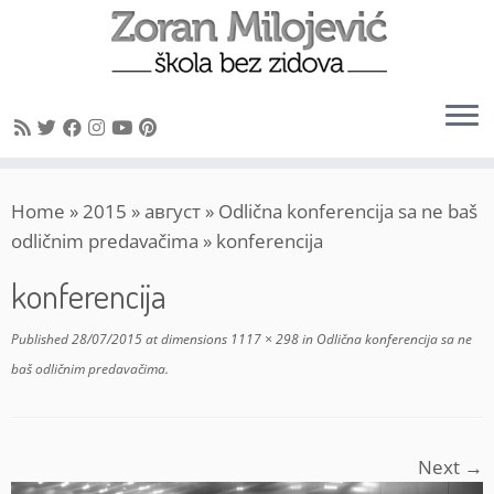
Skip
Home
»
2015
»
август
»
Odlična konferencija sa ne baš
to
odličnim predavačima
»
konferencija
content
konferencija
Published
28/07/2015
at dimensions
1117 × 298
in
Odlična konferencija sa ne
baš odličnim predavačima
.
Next →