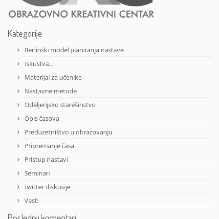
Kategorije
Berlinski model planiranja nastave
Iskustva…
Materijal za učenike
Nastavne metode
Odeljenjsko starešinstvo
Opis časova
Preduzetništvo u obrazovanju
Pripremanje časa
Pristup nastavi
Seminari
twitter diskusije
Vesti
Poslednji komentari