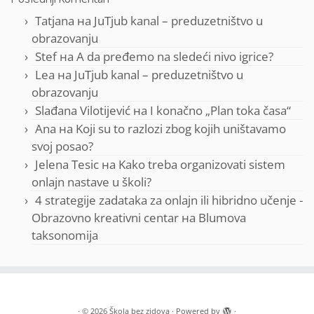
Tatjana
на
JuTjub kanal – preduzetništvo u
obrazovanju
Stef
на
A da pređemo na sledeći nivo igrice?
Lea
на
JuTjub kanal – preduzetništvo u
obrazovanju
Slađana Vilotijević
на
I konačno „Plan toka časa“
Ana
на
Koji su to razlozi zbog kojih uništavamo
svoj posao?
Jelena Tesic
на
Kako treba organizovati sistem
onlajn nastave u školi?
4 strategije zadataka za onlajn ili hibridno učenje -
Obrazovno kreativni centar
на
Blumova
taksonomija
·
© 2026
Škola bez zidova
·
Powered by
·