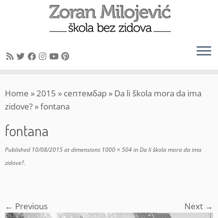
Skip
Home
»
2015
»
септембар
»
Da li škola mora da ima
to
zidove?
»
fontana
content
fontana
Published
10/08/2015
at dimensions
1000 × 504
in
Da li škola mora da ima
zidove?
.
← Previous
Next →