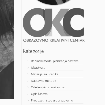
Kategorije
Berlinski model planiranja nastave
Iskustva…
Materijal za učenike
Nastavne metode
Odeljenjsko starešinstvo
Opis časova
Preduzetništvo u obrazovanju