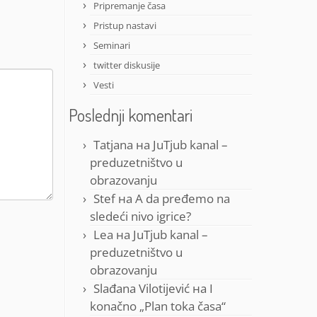
Pripremanje časa
Pristup nastavi
Seminari
twitter diskusije
Vesti
Poslednji komentari
Tatjana
на
JuTjub kanal –
preduzetništvo u
obrazovanju
Stef
на
A da pređemo na
sledeći nivo igrice?
Lea
на
JuTjub kanal –
preduzetništvo u
obrazovanju
Slađana Vilotijević
на
I
konačno „Plan toka časa“