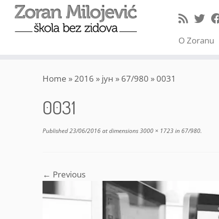
O Zoranu
Skip
Home
»
2016
»
јун
»
67/980
»
0031
to
content
0031
Published
23/06/2016
at dimensions
3000 × 1723
in
67/980
.
← Previous