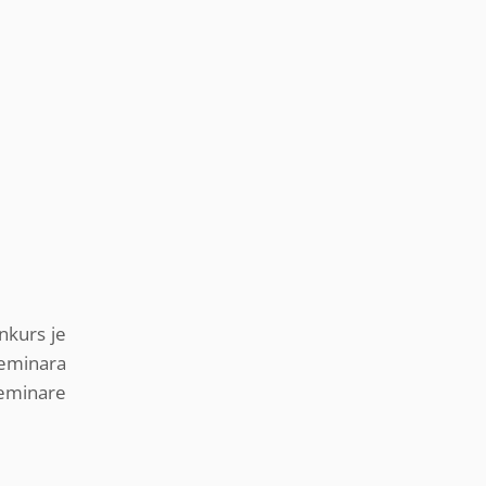
nkurs je
seminara
 seminare