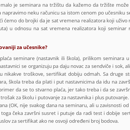
remalo je seminara na tržištu da kažemo da tržište može d
 napravimo neku računicu sa istom cenom po učesniku 
oći ćemo do brojki da je sat vremena realizatora koji uživo 
ta) u odnosu na sat vremena realizatora koji seminar r
ovaniji za učesnike?
laća seminare (nastavnik ili škola), prilikom seminara u 
stavnici se organizuju pa daju novac za sendviče i sok, ali
nikakve troškove, sertifikat dobiju odmah. Sa druge st
a, škola treba da plati i put nastavnicima da idu na završn
imer da se to stvarno plaća, jer tako treba i da se završn
trošak za školu i putovanje za nastavnika i plus putovanje.
na (OK, nije svakog dana na seminaru, ali u zavisnosti od
oga čeka završni susret i putuje da radi test i dobije sert
slov za sertifikat ako ne osvoji određeni broj bodova.