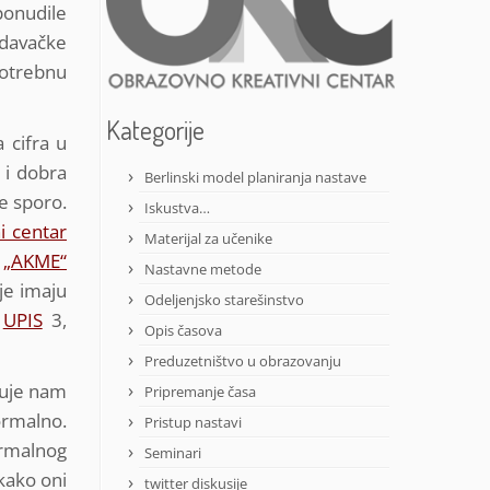
ponudile
zdavačke
potrebnu
Kategorije
 cifra u
 i dobra
Berlinski model planiranja nastave
še sporo.
Iskustva…
i centar
Materijal za učenike
i
„AKME“
Nastavne metode
cje imaju
Odeljenjsko starešinstvo
,
UPIS
3,
Opis časova
Preduzetništvo u obrazovanju
luje nam
Pripremanje časa
ormalno.
Pristup nastavi
ormalnog
Seminari
kako oni
twitter diskusije