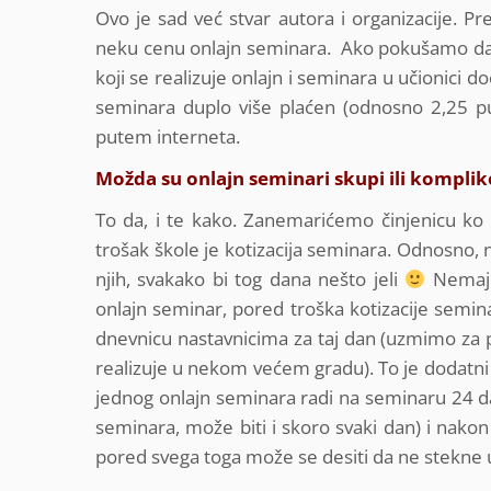
Ovo je sad već stvar autora i organizacije. P
neku cenu onlajn seminara. Ako pokušamo da
koji se realizuje onlajn i seminara u učionici d
seminara duplo više plaćen (odnosno 2,25 pu
putem interneta.
Možda su onlajn seminari skupi ili komplik
To da, i te kako. Zanemarićemo činjenicu ko p
trošak škole je kotizacija seminara. Odnosno, na
njih, svakako bi tog dana nešto jeli
Nemaju 
onlajn seminar, pored troška kotizacije seminar
dnevnicu nastavnicima za taj dan (uzmimo za pr
realizuje u nekom većem gradu). To je dodatni 
jednog onlajn seminara radi na seminaru 24 da
seminara, može biti i skoro svaki dan) i nakon t
pored svega toga može se desiti da ne stekne u