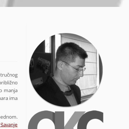
stručnog
ribližno
to manja
nara ima
r jednom.
ršavanje