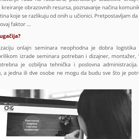
 kreiranje obrazovnih resursa, poznavanje načina komunik
ina koje se razlikuju od onih u učionici. Pretpostavljam da
ovaj faktor …
ugačija?
nizaciju onlajn seminara neophodna je dobra logistika
 prilikom izrade seminara potreban i dizajner, montažer, 
otrebna je ozbiljna tehnička i poslovna administracij
u, a jedna ili dve osobe ne mogu da budu sve što je pot