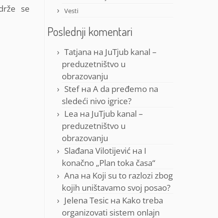
 drže se
Vesti
Poslednji komentari
Tatjana
на
JuTjub kanal –
preduzetništvo u
obrazovanju
Stef
на
A da pređemo na
sledeći nivo igrice?
Lea
на
JuTjub kanal –
preduzetništvo u
obrazovanju
Slađana Vilotijević
на
I
konačno „Plan toka časa“
Ana
на
Koji su to razlozi zbog
kojih uništavamo svoj posao?
Jelena Tesic
на
Kako treba
organizovati sistem onlajn