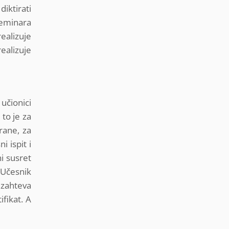
iktirati
seminara
realizuje
ealizuje
učionici
 to je za
rane, za
i ispit i
i susret
 Učesnik
 zahteva
ifikat. A