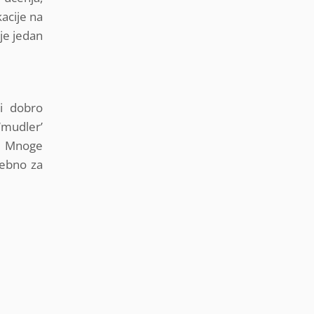
acije na
 je jedan
 i dobro
‘mudler’
a. Mnoge
rebno za