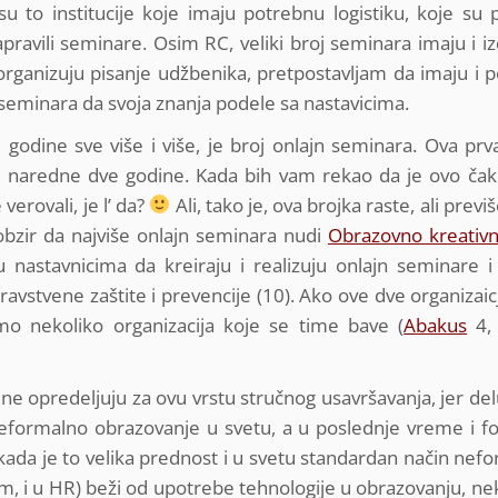
su to institucije koje imaju potrebnu logistiku, koje su 
pravili seminare. Osim RC, veliki broj seminara imaju i i
 organizuju pisanje udžbenika, pretpostavljam da imaju i 
eminara da svoja znanja podele sa nastavicima.
 godine sve više i više, je broj onlajn seminara. Ova prva
za naredne dve godine. Kada bih vam rekao da je ovo čak
erovali, je l’ da?
Ali, tako je, ova brojka raste, ali previ
zir da najviše onlajn seminara nudi
Obrazovno kreativn
ku nastavnicima da kreiraju i realizuju onlajn seminare 
dravstvene zaštite i prevencije (10). Ako ove dve organizai
mo nekoliko organizacija koje se time bave (
Abakus
4
 ne opredeljuju za ovu vrstu stručnog usavršavanja, jer de
formalno obrazovanje u svetu, a u poslednje vreme i f
kada je to velika prednost i u svetu standardan način nef
m, i u HR) beži od upotrebe tehnologije u obrazovanju, ne