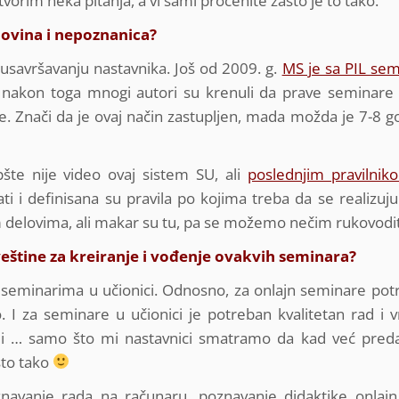
vorim neka pitanja, a vi sami procenite zašto je to tako.
novina i nepoznanica?
usavršavanju nastavnika. Još od 2009. g.
MS je sa PIL se
 nakon toga mnogi autori su krenuli da prave seminare 
. Znači da je ovaj način zastupljen, mada možda je 7-8 g
šte nije video ovaj sistem SU, ali
poslednjim pravilnik
i i definisana su pravila po kojima treba da se realizuj
im delovima, ali makar su tu, pa se možemo nečim rukovodit
veštine za kreiranje i vođenje ovakvih seminara?
o seminarima u učionici. Odnosno, za onlajn seminare pot
. I za seminare u učionici je potreban kvalitetan rad i 
raciji … samo što mi nastavnici smatramo da kad već pre
sto tako
navanje rada na računaru, poznavanje didaktike onlajn