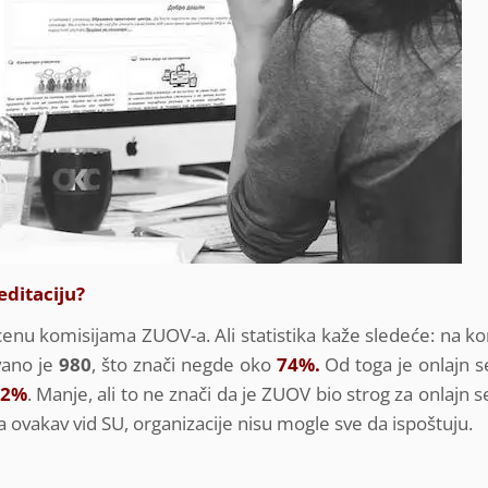
editaciju?
u komisijama ZUOV-a. Ali statistika kaže sledeće: na ko
vano je
980
, što znači negde oko
74%.
Od toga je onlajn 
62%
. Manje, ali to ne znači da je ZUOV bio strog za onlajn
 ovakav vid SU, organizacije nisu mogle sve da ispoštuju.