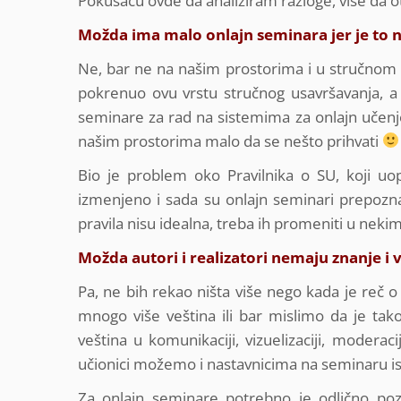
Pokušaću ovde da analiziram razloge, više da ot
Možda ima malo onlajn seminara jer je to 
Ne, bar ne na našim prostorima i u stručnom 
pokrenuo ovu vrstu stručnog usavršavanja, a
seminare za rad na sistemima za onlajn učenje
našim prostorima malo da se nešto prihvati
Bio je problem oko Pravilnika o SU, koji uop
izmenjeno i sada su onlajn seminari prepoznat
pravila nisu idealna, treba ih promeniti u nek
Možda autori i realizatori nemaju znanje i 
Pa, ne bih rekao ništa više nego kada je reč 
mnogo više veština ili bar mislimo da je tako
veština u komunikaciji, vizuelizaciji, mode
učionici možemo i nastavnicima na seminaru i
Za onlajn seminare potrebno je odlično poz