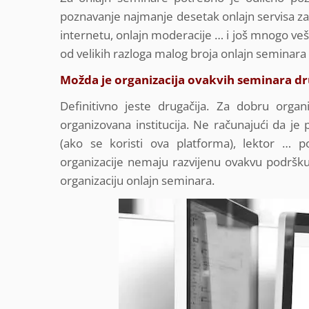
poznavanje najmanje desetak onlajn servisa za
internetu, onlajn moderacije … i još mnogo vešt
od velikih razloga malog broja onlajn seminara 
Možda je organizacija ovakvih seminara dr
Definitivno jeste drugačija. Za dobru orga
organizovana institucija. Ne računajući da je
(ako se koristi ova platforma), lektor … p
organizacije nemaju razvijenu ovakvu podršk
organizaciju onlajn seminara.