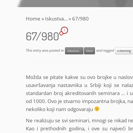
Home
»
Iskustva...
»
67/980
1
67/980
This entry was posted in
and tagged
Iskustva...
Vesti
e-learning
Možda se pitate kakve su ovo brojke u naslo
usavršavanja nastavnika u Srbiji koji se nal
standardan broj akreditovanih seminara … i u
od 1000. Ovo je stvarno impozantna brojka, nas
nekoliko koji nam odgovaraju
Ne realizuju se svi seminari, mnogi se nikad ne
Kao i prethodnih godina, i ove su najveći b