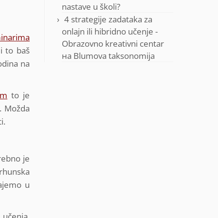
nastave u školi?
4 strategije zadataka za
onlajn ili hibridno učenje -
minarima
Obrazovno kreativni centar
i to baš
на
Blumova taksonomija
odina na
om
to je
u. Možda
i.
rebno je
vrhunska
dajemo u
 učenja,