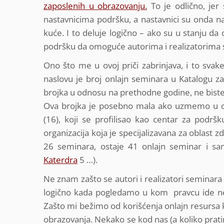
zaposlenih u obrazovanju.
To je odlično, jer 
nastavnicima podršku, a nastavnici su onda na
kuće. I to deluje logično – ako su u stanju da
podršku da omoguće autorima i realizatorima s
Ono što me u ovoj priči zabrinjava, i to svake
naslovu je broj onlajn seminara u Katalogu 
brojka u odnosu na prethodne godine, ne biste v
Ova brojka je posebno mala ako uzmemo u ob
(16), koji se profilisao kao centar za podrš
organizacija koja je specijalizavana za oblast z
26 seminara, ostaje 41 onlajn seminar i sa
Katerdra
5 …).
Ne znam zašto se autori i realizatori seminara
logično kada pogledamo u kom pravcu ide ne
Zašto mi bežimo od korišćenja onlajn resursa 
obrazovanja. Nekako se kod nas (a koliko prati