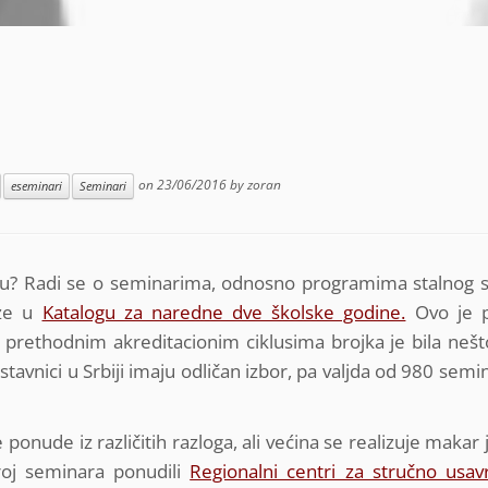
on
23/06/2016
by
zoran
eseminari
Seminari
vu? Radi se o seminarima, odnosno programima stalnog 
aze u
Katalogu za naredne dve školske godine.
Ovo je p
 prethodnim akreditacionim ciklusima brojka je bila neš
tavnici u Srbiji imaju odličan izbor, pa valjda od 980 semi
 ponude iz različitih razloga, ali većina se realizuje maka
roj seminara ponudili
Regionalni centri za stručno usav