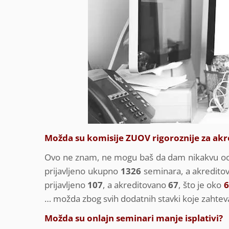
Možda su komisije ZUOV rigoroznije za akr
Ovo ne znam, ne mogu baš da dam nikakvu ocen
prijavljeno ukupno
1326
seminara, a akredito
prijavljeno
107
, a akreditovano
67
, što je oko
… možda zbog svih dodatnih stavki koje zahteva
Možda su onlajn seminari manje isplativi?