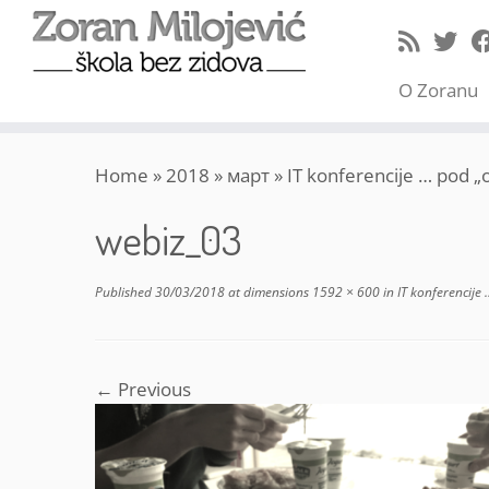
O Zoranu
Skip
Home
»
2018
»
март
»
IT konferencije … pod 
to
content
webiz_03
Published
30/03/2018
at dimensions
1592 × 600
in
IT konferencije
← Previous