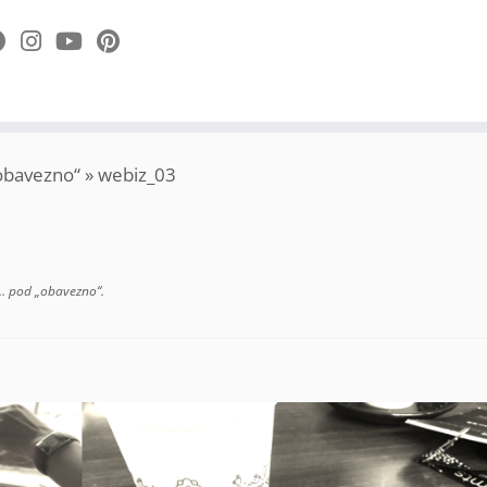
„obavezno“
»
webiz_03
 … pod „obavezno“
.