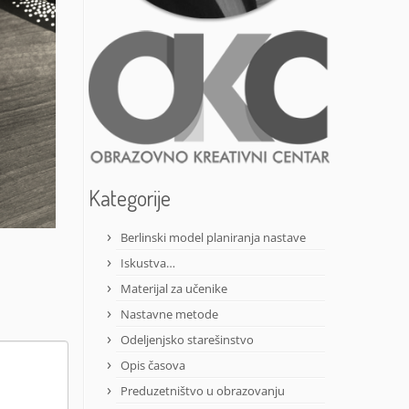
Kategorije
Berlinski model planiranja nastave
Iskustva…
Materijal za učenike
Nastavne metode
Odeljenjsko starešinstvo
Opis časova
Preduzetništvo u obrazovanju