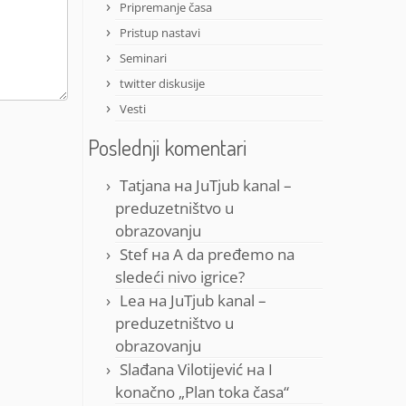
Pripremanje časa
Pristup nastavi
Seminari
twitter diskusije
Vesti
Poslednji komentari
Tatjana
на
JuTjub kanal –
preduzetništvo u
obrazovanju
Stef
на
A da pređemo na
sledeći nivo igrice?
Lea
на
JuTjub kanal –
preduzetništvo u
obrazovanju
Slađana Vilotijević
на
I
konačno „Plan toka časa“