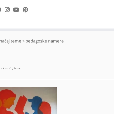
načaj teme
»
pedagoske namere
 i značaj teme
.