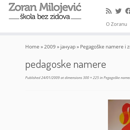
O Zoranu
Skip
Home
»
2009
»
јануар
»
Pegagoške namere i z
to
content
pedagoske namere
Published
24/01/2009
at dimensions
300 × 225
in
Pegagoške namere