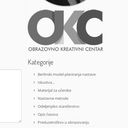
Kategorije
Berlinski model planiranja nastave
Iskustva…
Materijal za učenike
Nastavne metode
Odeljenjsko starešinstvo
Opis časova
Preduzetništvo u obrazovanju