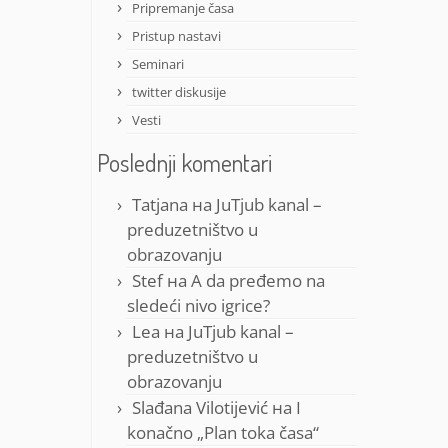
Pripremanje časa
Pristup nastavi
Seminari
twitter diskusije
Vesti
Poslednji komentari
Tatjana
на
JuTjub kanal –
preduzetništvo u
obrazovanju
Stef
на
A da pređemo na
sledeći nivo igrice?
Lea
на
JuTjub kanal –
preduzetništvo u
obrazovanju
Slađana Vilotijević
на
I
konačno „Plan toka časa“