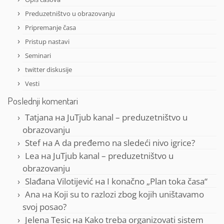
Preduzetništvo u obrazovanju
Pripremanje časa
Pristup nastavi
Seminari
twitter diskusije
Vesti
Poslednji komentari
Tatjana
на
JuTjub kanal – preduzetništvo u
obrazovanju
Stef
на
A da pređemo na sledeći nivo igrice?
Lea
на
JuTjub kanal – preduzetništvo u
obrazovanju
Slađana Vilotijević
на
I konačno „Plan toka časa“
Ana
на
Koji su to razlozi zbog kojih uništavamo
svoj posao?
Jelena Tesic
на
Kako treba organizovati sistem