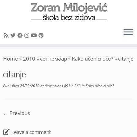
Skip
Home
»
2010
»
септембар
»
Kako učenici uče?
»
citanje
to
content
citanje
Published
25/09/2010
at dimensions
491 × 263
in
Kako učenici uče?
.
← Previous
Leave a comment