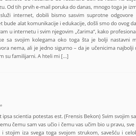
ezu. Od tih prvih e-mail poruka do danas, mnogo toga je iz
služi internet, dobili bismo sasvim suprotne odgovore
net bude alat komunikacije i edukacije, došli smo do ovog d
živam u internetu i svim njegovim „čarima“, kako profesiona
e sa svojim kolegama oko toga šta je bolji nastavni ma
ora nema, ali je jedno sigurno – da je učenicima najbolji 
im su familijarni. A hteli mi […]
an
t ipsa scientia potestas est. (Frensis Bekon) Svim svojim s
vemu čemu sam vas učio i čemu vas učim bio u pravu, sve
 i stojim iza svega toga svojom strukom, savešću i ce