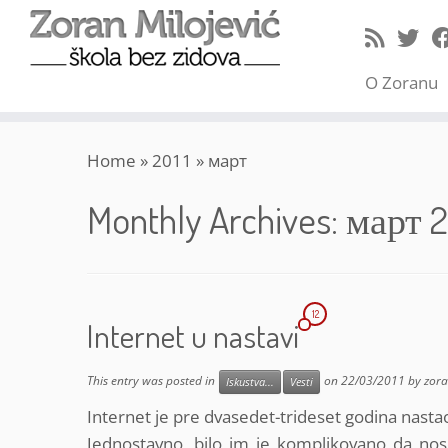
O Zoranu
Skip
Home
»
2011
»
март
to
content
Monthly Archives:
март 2
12
Internet u nastavi
This entry was posted in
on
22/03/2011
by
zor
Iskustva...
Vesti
Internet je pre dvasedet-trideset godina nast
Jednostavno, bilo im je komplikovano da nos