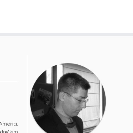
Americi.
edničkim