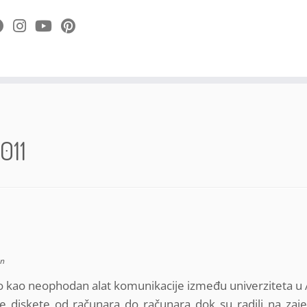
011
an
ao kao neophodan alat komunikacije između univerziteta u 
e diskete od računara do računara dok su radili na zaj