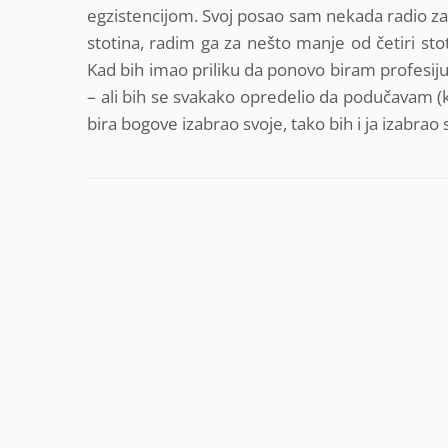
egzistencijom. Svoj posao sam nekada radio za
stotina, radim ga za nešto manje od četiri stot
Kad bih imao priliku da ponovo biram profesiju 
– ali bih se svakako opredelio da podučavam 
bira bogove izabrao svoje, tako bih i ja izabrao 