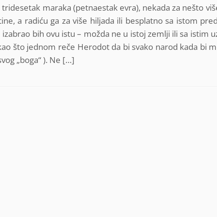
 tridesetak maraka (petnaestak evra), nekada za nešto viš
ine, a radiću ga za više hiljada ili besplatno sa istom pre
izabrao bih ovu istu – možda ne u istoj zemlji ili sa istim
(kao što jednom reče Herodot da bi svako narod kada bi 
svog „boga“ ). Ne […]