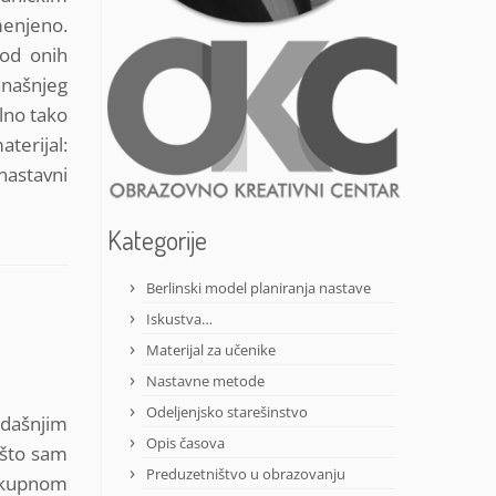
menjeno.
 od onih
anašnjeg
lno tako
terijal:
nastavni
Kategorije
Berlinski model planiranja nastave
Iskustva…
Materijal za učenike
Nastavne metode
Odeljenjsko starešinstvo
adašnjim
Opis časova
 što sam
Preduzetništvo u obrazovanju
lokupnom