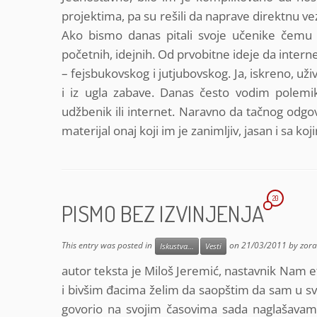
projektima, pa su rešili da naprave direktnu v
Ako bismo danas pitali svoje učenike čemu 
početnih, idejnih. Od prvobitne ideje da inter
– fejsbukovskog i jutjubovskog. Ja, iskreno, u
i iz ugla zabave. Danas često vodim polemik
udžbenik ili internet. Naravno da tačnog odgov
materijal onaj koji im je zanimljiv, jasan i sa koj
20
PISMO BEZ IZVINJENJA
This entry was posted in
on
21/03/2011
by
zor
Iskustva...
Vesti
autor teksta je Miloš Jeremić, nastavnik Nam e
i bivšim đacima želim da saopštim da sam u s
govorio na svojim časovima sada naglašavam