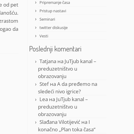
Pripremanje časa
e od pet
Pristup nastavi
danošću.
Seminari
 uzrastom
twitter diskusije
mogao da
Vesti
Poslednji komentari
Tatjana
на
JuTjub kanal –
preduzetništvo u
obrazovanju
Stef
на
A da pređemo na
sledeći nivo igrice?
Lea
на
JuTjub kanal –
preduzetništvo u
obrazovanju
Slađana Vilotijević
на
I
konačno „Plan toka časa“