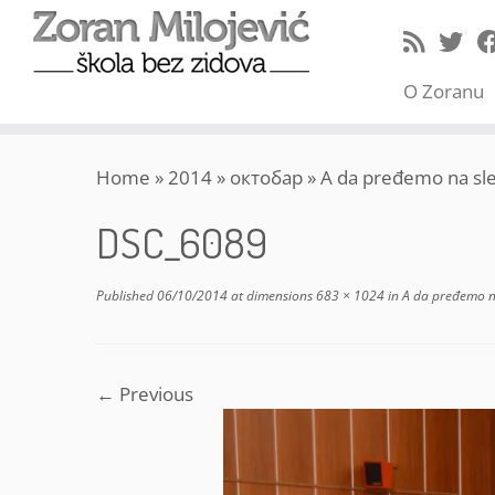
O Zoranu
Skip
Home
»
2014
»
октобар
»
A da pređemo na sled
to
content
DSC_6089
Published
06/10/2014
at dimensions
683 × 1024
in
A da pređemo na 
← Previous