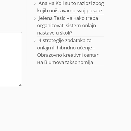
Ana
на
Koji su to razlozi zbog
kojih uništavamo svoj posao?
Jelena Tesic
на
Kako treba
organizovati sistem onlajn
nastave u školi?
4 strategije zadataka za
onlajn ili hibridno učenje -
Obrazovno kreativni centar
на
Blumova taksonomija