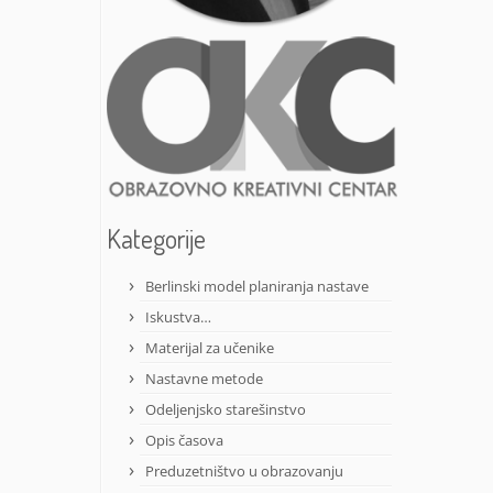
Kategorije
Berlinski model planiranja nastave
Iskustva…
Materijal za učenike
Nastavne metode
Odeljenjsko starešinstvo
Opis časova
Preduzetništvo u obrazovanju