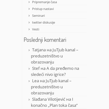
Pripremanje časa
Pristup nastavi
Seminari
twitter diskusije
Vesti
Poslednji komentari
Tatjana
на
JuTjub kanal –
preduzetništvo u
obrazovanju
Stef
на
A da pređemo na
sledeći nivo igrice?
Lea
на
JuTjub kanal –
preduzetništvo u
obrazovanju
Slađana Vilotijević
на
I
konačno „Plan toka časa“