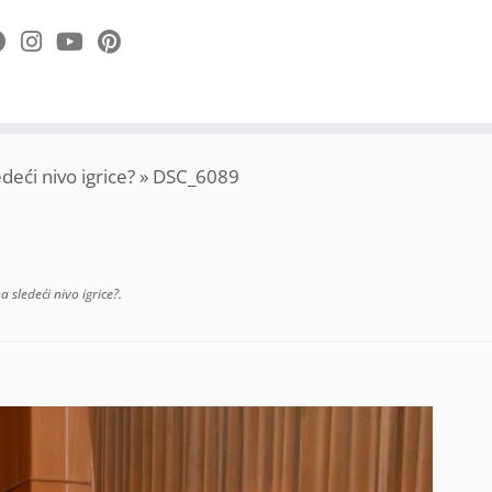
eći nivo igrice?
»
DSC_6089
sledeći nivo igrice?
.