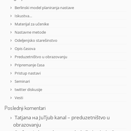
Berlinski model planiranja nastave
Iskustva…
Materijal za učenike
Nastavne metode
Odeljenjsko starešinstvo
Opis časova
Preduzetništvo u obrazovanju
Pripremanje časa
Pristup nastavi
Seminari
twitter diskusije
Vesti
Poslednji komentari
Tatjana
на
JuTjub kanal – preduzetništvo u
obrazovanju