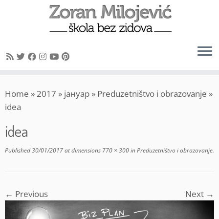
Skip
Home
»
2017
»
јануар
»
Preduzetništvo i obrazovanje
»
to
idea
content
idea
Published
30/01/2017
at dimensions
770 × 300
in
Preduzetništvo i obrazovanje
.
← Previous
Next →