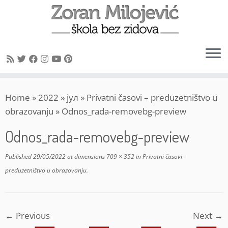
Skip
Home
»
2022
»
јул
»
Privatni časovi – preduzetništvo u
to
obrazovanju
»
Odnos_rada-removebg-preview
content
Odnos_rada-removebg-preview
Published
29/05/2022
at dimensions
709 × 352
in
Privatni časovi –
preduzetništvo u obrazovanju
.
← Previous
Next →