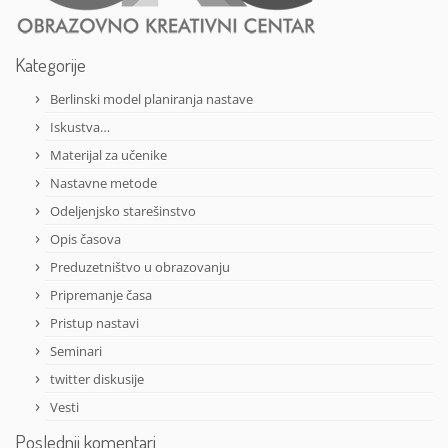
Kategorije
Berlinski model planiranja nastave
Iskustva…
Materijal za učenike
Nastavne metode
Odeljenjsko starešinstvo
Opis časova
Preduzetništvo u obrazovanju
Pripremanje časa
Pristup nastavi
Seminari
twitter diskusije
Vesti
Poslednji komentari