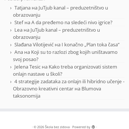
Tatjana
на
JuTjub kanal – preduzetništvo u
obrazovanju
Stef
на
A da pređemo na sledeći nivo igrice?
Lea
на
JuTjub kanal – preduzetništvo u
obrazovanju
Slađana Vilotijević
на
I konačno „Plan toka časa“
Ana
на
Koji su to razlozi zbog kojih uništavamo
svoj posao?
Jelena Tesic
на
Kako treba organizovati sistem
onlajn nastave u školi?
4 strategije zadataka za onlajn ili hibridno učenje -
Obrazovno kreativni centar
на
Blumova
taksonomija
·
© 2026
Škola bez zidova
·
Powered by
·