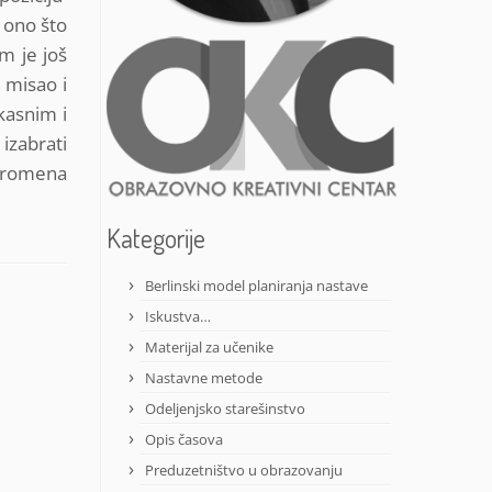
r ono što
m je još
 misao i
ikasnim i
zabrati
 promena
Kategorije
Berlinski model planiranja nastave
Iskustva…
Materijal za učenike
Nastavne metode
Odeljenjsko starešinstvo
Opis časova
Preduzetništvo u obrazovanju