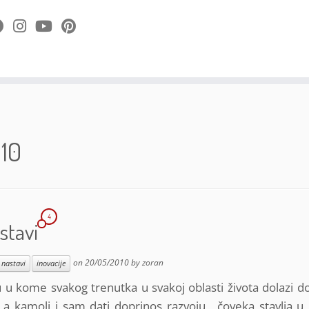
10
4
stavi
on
20/05/2010
by
zoran
 nastavi
inovacije
u kome svakog trenutka u svakoj oblasti života dolazi do
ve, a kamoli i sam dati doprinos razvoju, čoveka stavlja u 