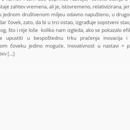
aje zahtev vremena, ali je, istovremeno, relativizirana, je
je u jednom društvenom miljeu odavno napušteno, u drugo
 čovek, zato, da bi u trci ostao, izgrađuje sopstveni stav,
nog, što i nije loše koliko nam izgleda, ako se pokazalo ef
upustiti u bespoštednu trku praćenja inovacija i i
emenom čoveku jedino moguće. Inovativnost u nastavi =
tev […]