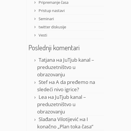
Pripremanje časa
Pristup nastavi
Seminari
twitter diskusije
Vesti
Poslednji komentari
Tatjana
на
JuTjub kanal –
preduzetništvo u
obrazovanju
Stef
на
A da pređemo na
sledeći nivo igrice?
Lea
на
JuTjub kanal –
preduzetništvo u
obrazovanju
Slađana Vilotijević
на
I
konačno „Plan toka časa“