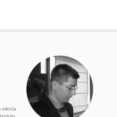
 otkrića
poziciju