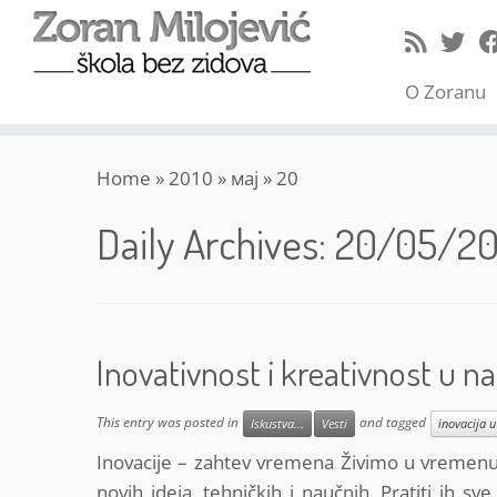
O Zoranu
Skip
Home
»
2010
»
мај
»
20
to
content
Daily Archives:
20/05/20
Inovativnost i kreativnost u na
This entry was posted in
and tagged
Iskustva...
Vesti
inovacija u
Inovacije – zahtev vremena Živimo u vremenu 
novih ideja, tehničkih i naučnih. Pratiti ih s