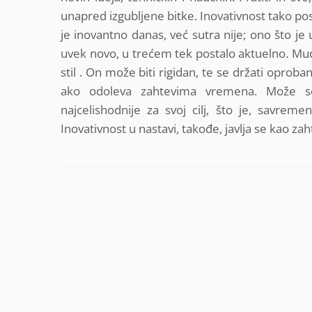
unapred izgubljene bitke. Inovativnost tako post
je inovantno danas, već sutra nije; ono što 
uvek novo, u trećem tek postalo aktuelno. Mudar
stil . On može biti rigidan, te se držati oproba
ako odoleva zahtevima vremena. Može se 
najcelishodnije za svoj cilj, što je, savr
Inovativnost u nastavi, takođe, javlja se kao zah