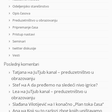
Odeljenjsko starešinstvo
Opis časova
Preduzetništvo u obrazovanju
Pripremanje časa
Pristup nastavi
Seminari
twitter diskusije
Vesti
Poslednji komentari
Tatjana
на
JuTjub kanal – preduzetništvo u
obrazovanju
Stef
на
A da pređemo na sledeći nivo igrice?
Lea
на
JuTjub kanal – preduzetništvo u
obrazovanju
Slađana Vilotijević
на
I konačno „Plan toka časa“
Ana
на
Koji su to razlozi zbog kojih uništavamo