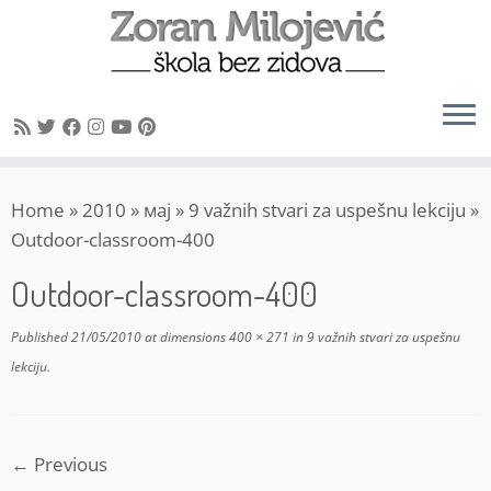
Skip
Home
»
2010
»
мај
»
9 važnih stvari za uspešnu lekciju
»
to
Outdoor-classroom-400
content
Outdoor-classroom-400
Published
21/05/2010
at dimensions
400 × 271
in
9 važnih stvari za uspešnu
lekciju
.
← Previous