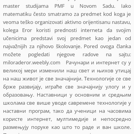
master studijama PMF u Novom Sadu. Iako
matematiku često smatramo za predmet kod koga je
veoma teško organizovati aktivno orijentisanu nastavu,
kolega Eror koristi prednosti interneta da svojim
učenicima predstavi svoj predmet kao jedan od
najvažnijih za njihovo školovanje. Pored ovoga članka
možete pogledati njegove radove na sajtu:
miloraderor.weebly.com Рачунари и интернет су у
великој мери изменили наш свет и њихов утицај
на наш живот је све значајнији. Технологије се све
брже развијају, играће све значајнију улогу и у
образовању. Наставници у основним и средњим
школама све више уводе савремене технологије у
наставни програм, тако да ученици на часовима
користе интернет, мултимедије и непосредно
размењују поруке као што то раде и ван школе.