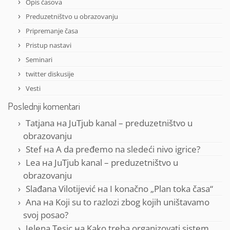
Opis časova
Preduzetništvo u obrazovanju
Pripremanje časa
Pristup nastavi
Seminari
twitter diskusije
Vesti
Poslednji komentari
Tatjana
на
JuTjub kanal – preduzetništvo u
obrazovanju
Stef
на
A da pređemo na sledeći nivo igrice?
Lea
на
JuTjub kanal – preduzetništvo u
obrazovanju
Slađana Vilotijević
на
I konačno „Plan toka časa“
Ana
на
Koji su to razlozi zbog kojih uništavamo
svoj posao?
Jelena Tesic
на
Kako treba organizovati sistem