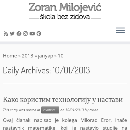
Skip
Home
»
2013
»
јануар
»
10
to
content
Daily Archives:
10/01/2013
Како користим технологију у настави
This entry was posted in
on
10/01/2013
by
zoran
Iskustva...
Ovaj članak napisao je kolega Milorad Eror, inače
nastavnik matematike, koji je nastavio studije na