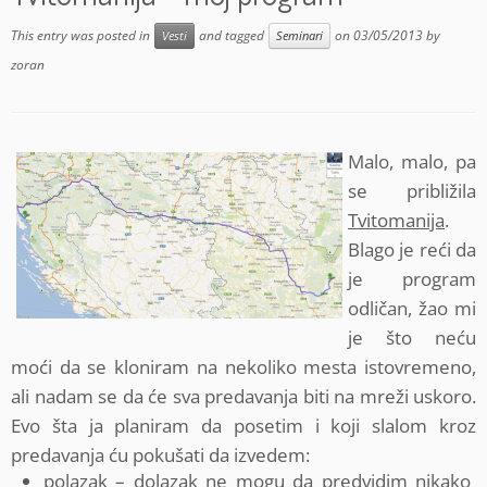
This entry was posted in
and tagged
on
03/05/2013
by
Vesti
Seminari
zoran
Malo, malo, pa
se približila
Tvitomanija
.
Blago je reći da
je program
odličan, žao mi
je što neću
moći da se kloniram na nekoliko mesta istovremeno,
ali nadam se da će sva predavanja biti na mreži uskoro.
Evo šta ja planiram da posetim i koji slalom kroz
predavanja ću pokušati da izvedem:
polazak – dolazak ne mogu da predvidim nikako