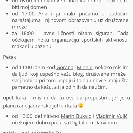
od 16:00 idem kod
Vedrana
i
Vladimira
– ipak će to
biti moj domen
od 17:00
Ana
i ja malo pričamo o budućim
naraštajuma i njihovom obrazovanju uz društvene
mreže
za 18:00 i javne ličnosti nisam siguran. Tada
očekujem neku organizaciju sportskih aktivnosti,
makar i u bazenu.
Petak
od 11:00 idem kod
Gorana
i
Minele
, nekako mislim
da ljudi koji uspešno vežu blog, društvene mreže i
svoj hobi, a pri tom uspeju i to da unovče imaju šta
pametno da kažu, a i ja od njih da naučim,
opet kafa – mislim da ću ovu da propustim, jer je u
planu rano jadransko jutro i kafa
od 12:00 definitivno
Marin Bukvić
i
Vladimir Vulić
,
očekujem dobru priču sa Digitalnim Darvinom