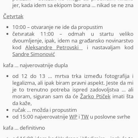
jer, kada idem sa ekipom borana … nikad se ne zna
Četvrtak
10:00 – otvaranje ne ide da propustim
četvratak 11:00 – odmah u startu veliko
dvoumljenje, ipak, idem na građansko novinarstvo
kod
Aleksandre Petrovski
i nastavaljam kod
Sandre Simonović
kafa … najverovatnije dupla
od 12 do 13 … mrtva trka između fotografija i
legalizma, ali ipak biram pravni aspekt. Jeste da mi
je to trenutno potreba ispred zadovoljstva … ali
moram, siguran sam da će
Žarko Ptiček
imati šta
da kaže,
ručak … možda i propustim
od 15:00 najverovatnije
WP
i
TW
u poslovne svrhe
kafa … definitivno