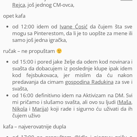
Rejca,
još jednog CM-ovca,
opet kafa
od 12:00 idem od
Ivane Ćosić
da čujem šta sve
mogu sa Pinterestom, da li je to uopšte za mene ili
samo još jedna igračka,
ručak – ne propuštam
od 15:00 i pored jake želje da odem kod novinara i
svašta da dobacujem iz poslednje klupe ipak idem
kod fejsbukovaca, jer mislim da ću nakon
predavanja da cimam
gospodina Radukina
za sve i
svašta,
od 16:00 definitivno idem na Aktivizam na DM. Svi
mi pričamo i slušamo svašta, ali ovo su ljudi (
Maša
,
Nikola
i
Marija
) koji rade i sigurno ću uživati da ih
čujem uživo
kafa – najverovatnije dupla