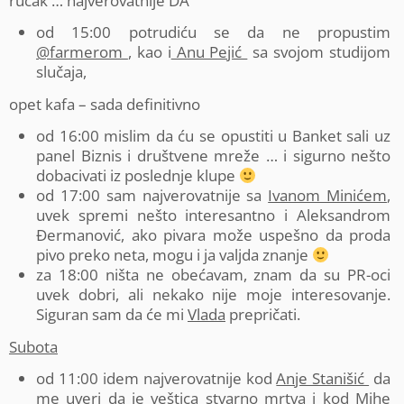
ručak … najverovatnije DA
od 15:00 potrudiću se da ne propustim
@farmerom
, kao i
Anu Pejić
sa svojom studijom
slučaja,
opet kafa – sada definitivno
od 16:00 mislim da ću se opustiti u Banket sali uz
panel Biznis i društvene mreže … i sigurno nešto
dobacivati iz poslednje klupe
od 17:00 sam najverovatnije sa
Ivanom Minićem
,
uvek spremi nešto interesantno i Aleksandrom
Đermanović, ako pivara može uspešno da proda
pivo preko neta, mogu i ja valjda znanje
za 18:00 ništa ne obećavam, znam da su PR-oci
uvek dobri, ali nekako nije moje interesovanje.
Siguran sam da će mi
Vlada
prepričati.
Subota
od 11:00 idem najverovatnije kod
Anje Stanišić
da
me uveri da je veštica stvarno mrtva i kod
Mihe