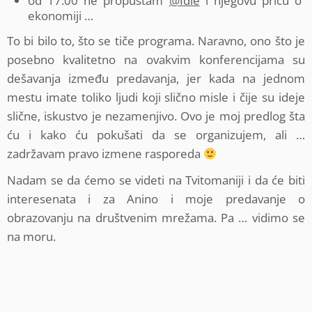
od 17:00 ne propuštam
@Idle
i njegovu priču o
ekonomiji …
To bi bilo to, što se tiče programa. Naravno, ono što je
posebno kvalitetno na ovakvim konferencijama su
dešavanja između predavanja, jer kada na jednom
mestu imate toliko ljudi koji slično misle i čije su ideje
slične, iskustvo je nezamenjivo. Ovo je moj predlog šta
ću i kako ću pokušati da se organizujem, ali …
zadržavam pravo izmene rasporeda
Nadam se da ćemo se videti na Tvitomaniji i da će biti
interesenata i za Anino i moje predavanje o
obrazovanju na društvenim mrežama. Pa … vidimo se
na moru.