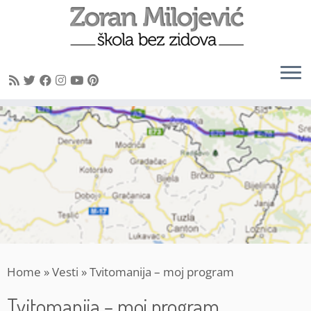
Skip
to
content
Home
»
Vesti
»
Tvitomanija – moj program
Tvitomanija – moj program