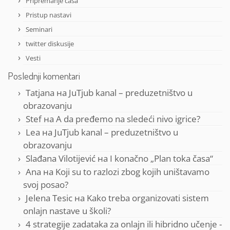
Pripremanje časa
Pristup nastavi
Seminari
twitter diskusije
Vesti
Poslednji komentari
Tatjana
на
JuTjub kanal – preduzetništvo u
obrazovanju
Stef
на
A da pređemo na sledeći nivo igrice?
Lea
на
JuTjub kanal – preduzetništvo u
obrazovanju
Slađana Vilotijević
на
I konačno „Plan toka časa“
Ana
на
Koji su to razlozi zbog kojih uništavamo
svoj posao?
Jelena Tesic
на
Kako treba organizovati sistem
onlajn nastave u školi?
4 strategije zadataka za onlajn ili hibridno učenje -