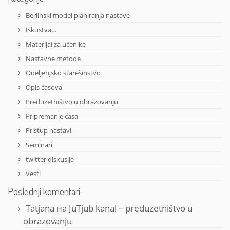
Berlinski model planiranja nastave
Iskustva…
Materijal za učenike
Nastavne metode
Odeljenjsko starešinstvo
Opis časova
Preduzetništvo u obrazovanju
Pripremanje časa
Pristup nastavi
Seminari
twitter diskusije
Vesti
Poslednji komentari
Tatjana
на
JuTjub kanal – preduzetništvo u
obrazovanju