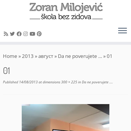
Skip
Home
»
2013
»
август
»
Da ne poverujete …
»
01
to
content
01
Published
14/08/2013
at dimensions
300 × 225
in
Da ne poverujete …
.