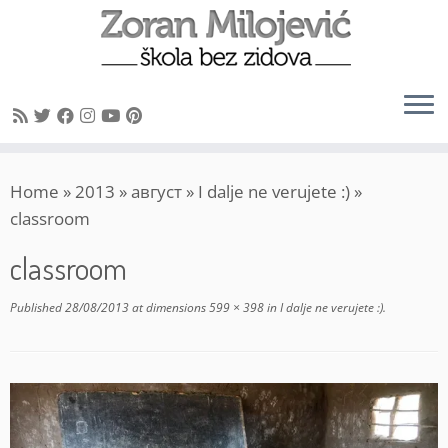
Skip
Home
»
2013
»
август
»
I dalje ne verujete :)
»
to
classroom
content
classroom
Published
28/08/2013
at dimensions
599 × 398
in
I dalje ne verujete :)
.