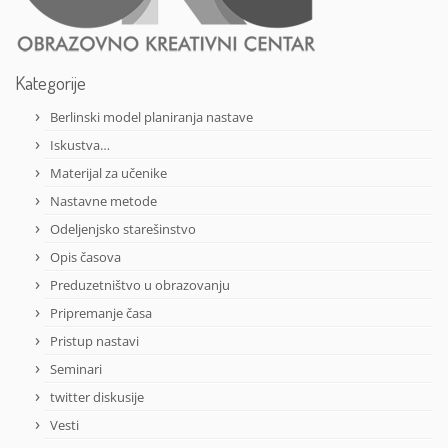
Kategorije
Berlinski model planiranja nastave
Iskustva…
Materijal za učenike
Nastavne metode
Odeljenjsko starešinstvo
Opis časova
Preduzetništvo u obrazovanju
Pripremanje časa
Pristup nastavi
Seminari
twitter diskusije
Vesti