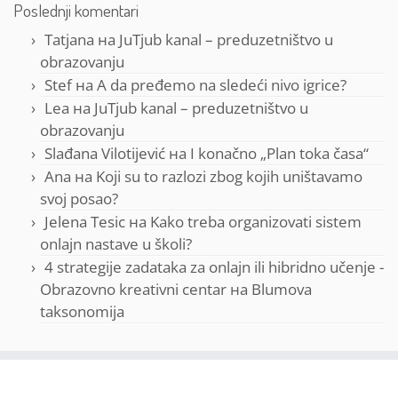
Poslednji komentari
Tatjana
на
JuTjub kanal – preduzetništvo u
obrazovanju
Stef
на
A da pređemo na sledeći nivo igrice?
Lea
на
JuTjub kanal – preduzetništvo u
obrazovanju
Slađana Vilotijević
на
I konačno „Plan toka časa“
Ana
на
Koji su to razlozi zbog kojih uništavamo
svoj posao?
Jelena Tesic
на
Kako treba organizovati sistem
onlajn nastave u školi?
4 strategije zadataka za onlajn ili hibridno učenje -
Obrazovno kreativni centar
на
Blumova
taksonomija