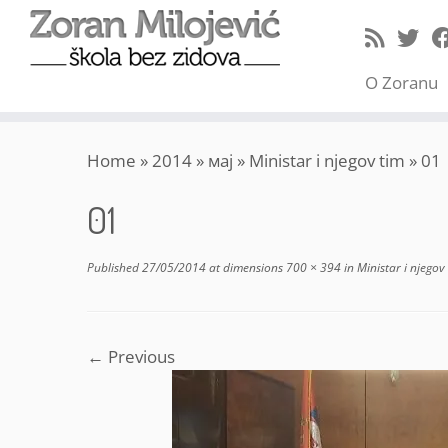
O Zoranu
Skip
Home
»
2014
»
мај
»
Ministar i njegov tim
»
01
to
content
01
Published
27/05/2014
at dimensions
700 × 394
in
Ministar i njegov
← Previous