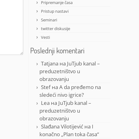
Pripremanje časa
Pristup nastavi
Seminari
twitter diskusije
Vesti
Poslednji komentari
Tatjana
на
JuTjub kanal –
preduzetništvo u
obrazovanju
Stef
на
A da pređemo na
sledeći nivo igrice?
Lea
на
JuTjub kanal –
preduzetništvo u
obrazovanju
Slađana Vilotijević
на
I
konačno „Plan toka časa“