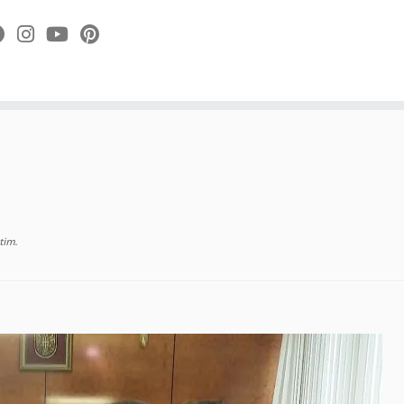
 tim
.