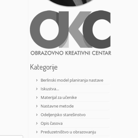
Kategorije
Berlinski model planiranja nastave
Iskustva…
Materijal za učenike
Nastavne metode
Odeljenjsko starešinstvo
Opis časova
Preduzetništvo u obrazovanju