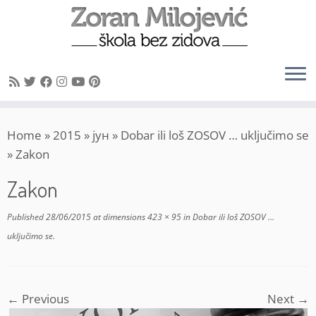
Skip
Home
»
2015
»
јун
»
Dobar ili loš ZOSOV … uključimo se
to
»
Zakon
content
Zakon
Published
28/06/2015
at dimensions
423 × 95
in
Dobar ili loš ZOSOV …
uključimo se
.
← Previous
Next →