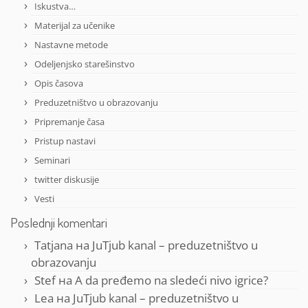
Iskustva…
Materijal za učenike
Nastavne metode
Odeljenjsko starešinstvo
Opis časova
Preduzetništvo u obrazovanju
Pripremanje časa
Pristup nastavi
Seminari
twitter diskusije
Vesti
Poslednji komentari
Tatjana
на
JuTjub kanal – preduzetništvo u
obrazovanju
Stef
на
A da pređemo na sledeći nivo igrice?
Lea
на
JuTjub kanal – preduzetništvo u