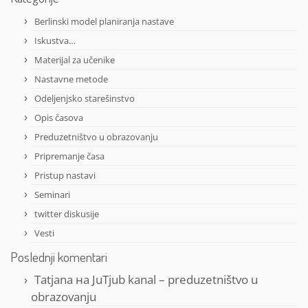
Berlinski model planiranja nastave
Iskustva…
Materijal za učenike
Nastavne metode
Odeljenjsko starešinstvo
Opis časova
Preduzetništvo u obrazovanju
Pripremanje časa
Pristup nastavi
Seminari
twitter diskusije
Vesti
Poslednji komentari
Tatjana
на
JuTjub kanal – preduzetništvo u
obrazovanju