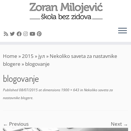
Skip
Home
»
2015
»
јул
»
Nekoliko saveta za nastavnike
to
blogere
»
blogovanje
content
blogovanje
Published
08/07/2015
at dimensions
1900 × 643
in
Nekoliko saveta za
nastavnike blogere
.
← Previous
Next →