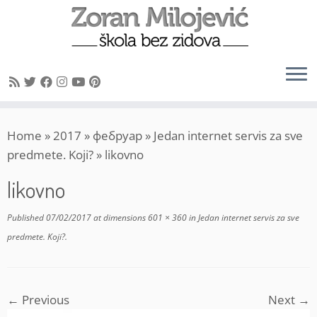
Skip
Home
»
2017
»
фебруар
»
Jedan internet servis za sve
to
predmete. Koji?
»
likovno
content
likovno
Published
07/02/2017
at dimensions
601 × 360
in
Jedan internet servis za sve
predmete. Koji?
.
← Previous
Next →