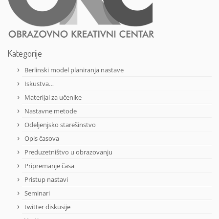
Kategorije
Berlinski model planiranja nastave
Iskustva…
Materijal za učenike
Nastavne metode
Odeljenjsko starešinstvo
Opis časova
Preduzetništvo u obrazovanju
Pripremanje časa
Pristup nastavi
Seminari
twitter diskusije