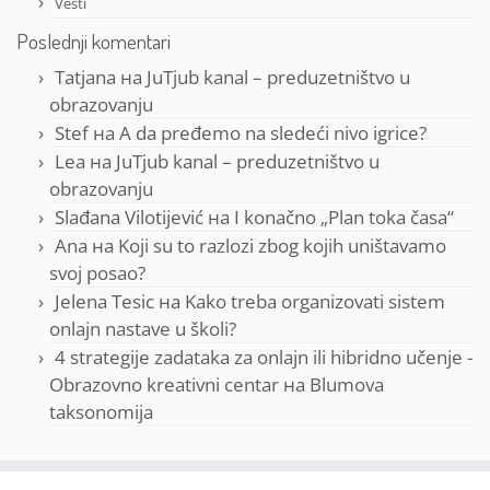
Vesti
Poslednji komentari
Tatjana
на
JuTjub kanal – preduzetništvo u
obrazovanju
Stef
на
A da pređemo na sledeći nivo igrice?
Lea
на
JuTjub kanal – preduzetništvo u
obrazovanju
Slađana Vilotijević
на
I konačno „Plan toka časa“
Ana
на
Koji su to razlozi zbog kojih uništavamo
svoj posao?
Jelena Tesic
на
Kako treba organizovati sistem
onlajn nastave u školi?
4 strategije zadataka za onlajn ili hibridno učenje -
Obrazovno kreativni centar
на
Blumova
taksonomija