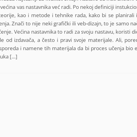
 većina vas nastavnika već radi. Po nekoj definiciji instukcio
ije, kao i metode i tehnike rada, kako bi se planirali i 
nja. Znači to nije neki grafički ili veb-dizajn, to je samo n
enje. Većina nastavnika to radi za svoju nastavu, koristi d
le od izdavača, a često i pravi svoje materijale. Ali, pore
sporeda i namene tih materijala da bi proces učenja bio e
buka […]