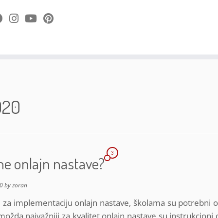
020
3
tne onlajn nastave?
0
by
zoran
 za implementaciju onlajn nastave, školama su potrebni 
možda najvažniji za kvalitet onlajn nastave su instrukcioni 