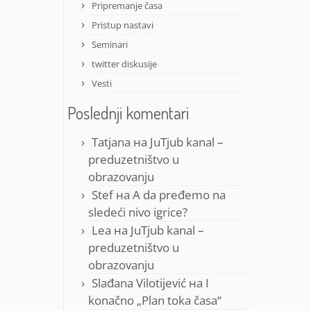
Pripremanje časa
Pristup nastavi
Seminari
twitter diskusije
Vesti
Poslednji komentari
Tatjana
на
JuTjub kanal –
preduzetništvo u
obrazovanju
Stef
на
A da pređemo na
sledeći nivo igrice?
Lea
на
JuTjub kanal –
preduzetništvo u
obrazovanju
Slađana Vilotijević
на
I
konačno „Plan toka časa“