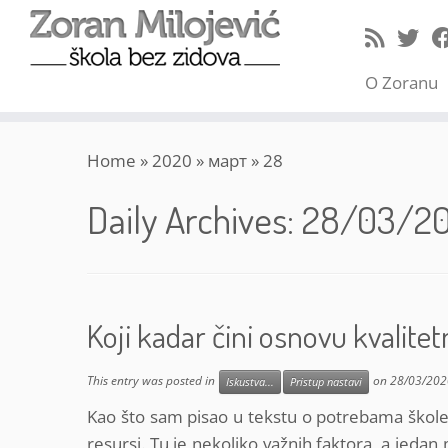
O Zoranu
Skip
Home
»
2020
»
март
»
28
to
content
Daily Archives:
28/03/2
Koji kadar čini osnovu kvalite
This entry was posted in
on
28/03/202
Iskustva...
Pristup nastavi
Kao što sam pisao u tekstu o potrebama škole
resursi. Tu je nekoliko važnih faktora, a jedan 