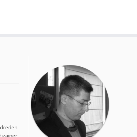
određeni
dizajneri