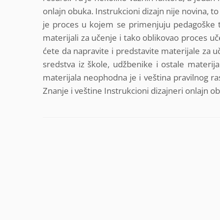
onlajn obuka. Instrukcioni dizajn nije novina, to
je proces u kojem se primenjuju pedagoške teor
materijali za učenje i tako oblikovao proces uče
ćete da napravite i predstavite materijale za uč
sredstva iz škole, udžbenike i ostale materija
materijala neophodna je i veština pravilnog ra
Znanje i veštine Instrukcioni dizajneri onlajn o