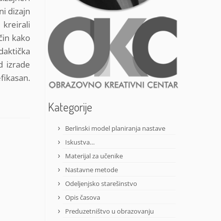
ni dizajn
kreirali
ačin kako
idaktička
d izrade
fikasan.
Kategorije
Berlinski model planiranja nastave
Iskustva…
Materijal za učenike
Nastavne metode
Odeljenjsko starešinstvo
Opis časova
Preduzetništvo u obrazovanju