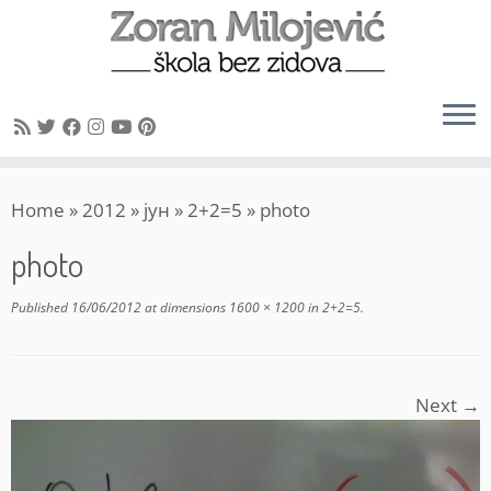
Skip
Home
»
2012
»
јун
»
2+2=5
»
photo
to
content
photo
Published
16/06/2012
at dimensions
1600 × 1200
in
2+2=5
.
Next →