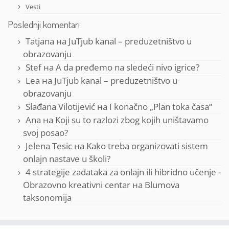
Vesti
Poslednji komentari
Tatjana
на
JuTjub kanal – preduzetništvo u
obrazovanju
Stef
на
A da pređemo na sledeći nivo igrice?
Lea
на
JuTjub kanal – preduzetništvo u
obrazovanju
Slađana Vilotijević
на
I konačno „Plan toka časa“
Ana
на
Koji su to razlozi zbog kojih uništavamo
svoj posao?
Jelena Tesic
на
Kako treba organizovati sistem
onlajn nastave u školi?
4 strategije zadataka za onlajn ili hibridno učenje -
Obrazovno kreativni centar
на
Blumova
taksonomija