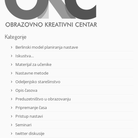
Kategorije
Berlinski model planiranja nastave
Iskustva…
Materijal za učenike
Nastavne metode
Odeljenjsko starešinstvo
Opis časova
Preduzetništvo u obrazovanju
Pripremanje časa
Pristup nastavi
Seminari
twitter diskusije