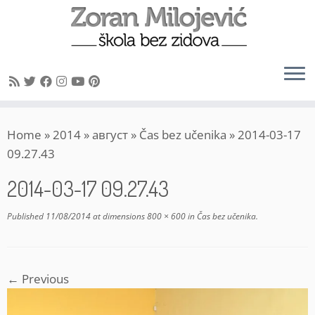
Skip
Home
»
2014
»
август
»
Čas bez učenika
»
2014-03-17
to
09.27.43
content
2014-03-17 09.27.43
Published
11/08/2014
at dimensions
800 × 600
in
Čas bez učenika
.
← Previous