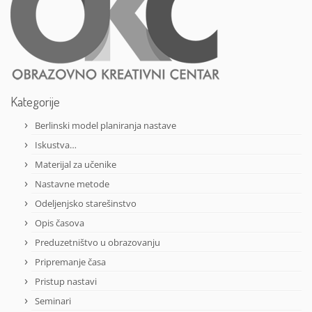
Kategorije
Berlinski model planiranja nastave
Iskustva…
Materijal za učenike
Nastavne metode
Odeljenjsko starešinstvo
Opis časova
Preduzetništvo u obrazovanju
Pripremanje časa
Pristup nastavi
Seminari