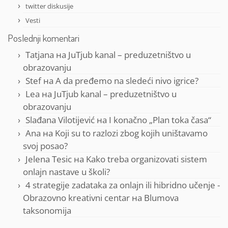
twitter diskusije
Vesti
Poslednji komentari
Tatjana
на
JuTjub kanal – preduzetništvo u
obrazovanju
Stef
на
A da pređemo na sledeći nivo igrice?
Lea
на
JuTjub kanal – preduzetništvo u
obrazovanju
Slađana Vilotijević
на
I konačno „Plan toka časa“
Ana
на
Koji su to razlozi zbog kojih uništavamo
svoj posao?
Jelena Tesic
на
Kako treba organizovati sistem
onlajn nastave u školi?
4 strategije zadataka za onlajn ili hibridno učenje -
Obrazovno kreativni centar
на
Blumova
taksonomija