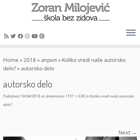
Skip
Home
»
2018
»
април
»
Koliko vredi naše autorsko
to
delo?
»
autorsko delo
content
autorsko delo
Published
19/04/2018
at dimensions
1151 × 638
in
Koliko vredi naše autorsko
delo?
.
Next →