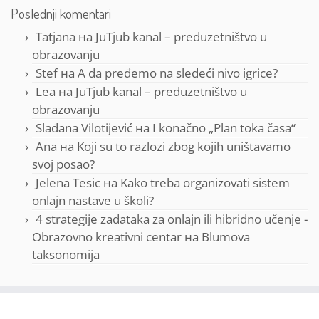
Poslednji komentari
Tatjana
на
JuTjub kanal – preduzetništvo u
obrazovanju
Stef
на
A da pređemo na sledeći nivo igrice?
Lea
на
JuTjub kanal – preduzetništvo u
obrazovanju
Slađana Vilotijević
на
I konačno „Plan toka časa“
Ana
на
Koji su to razlozi zbog kojih uništavamo
svoj posao?
Jelena Tesic
на
Kako treba organizovati sistem
onlajn nastave u školi?
4 strategije zadataka za onlajn ili hibridno učenje -
Obrazovno kreativni centar
на
Blumova
taksonomija