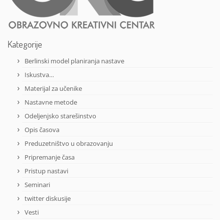
Kategorije
Berlinski model planiranja nastave
Iskustva…
Materijal za učenike
Nastavne metode
Odeljenjsko starešinstvo
Opis časova
Preduzetništvo u obrazovanju
Pripremanje časa
Pristup nastavi
Seminari
twitter diskusije
Vesti