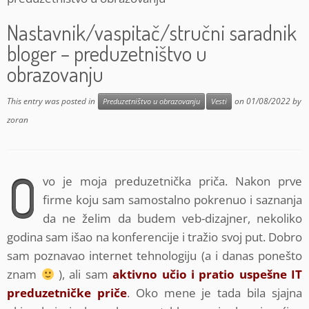
Nastavnik/vaspitač/stručni saradnik
bloger – preduzetništvo u
obrazovanju
This entry was posted in
on
01/08/2022
by
Preduzetništvo u obrazovanju
Vesti
zoran
O
vo je moja preduzetnička priča. Nakon prve
firme koju sam samostalno pokrenuo i saznanja
da ne želim da budem veb-dizajner, nekoliko
godina sam išao na konferencije i tražio svoj put. Dobro
sam poznavao internet tehnologiju (a i danas ponešto
znam
), ali sam
aktivno učio i pratio uspešne IT
preduzetničke priče
. Oko mene je tada bila sjajna