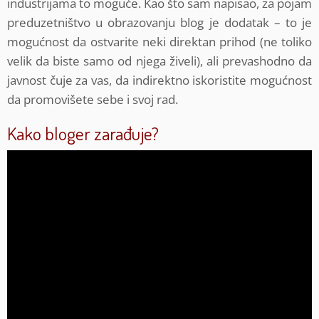
industrijama to moguće. Kao što sam napisao, za pojam
preduzetništvo u obrazovanju blog je dodatak – to je
mogućnost da ostvarite neki direktan prihod (ne toliko
velik da biste samo od njega živeli), ali prevashodno da
javnost čuje za vas, da indirektno iskoristite mogućnost
da promovišete sebe i svoj rad.
Kako bloger zarađuje?