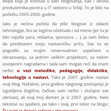
ekipa koja je krenula u svet blogovanja, kao i većina
preduzetnika-pionira u IT sektoru u Srbiji. To je bilo na
početku 2005-2006. godine.
Iako je većina počela da piše blogove iz oblasti
tehnologije, što se logično očekivalo i od mene (jer tu je
bilo najviše para, reklama, sponzora … ), ja sam želeo
da predstavim svoju nastavničku priču. Sve to se
pogodilo sa mojim neverovatnim uspehom u
obrazovanju, sa jednim velikim projektom, sa nekim
osvojenim nagradama i tada sam mogao reći da znam
nešto
u vezi metodike, pedagogije, didaktike,
tehnologije u nastavi.
Tako je 2007. godine nastao
ovaj blog. Nažalost, prva godina njegovog postojanja je
izgubljena (logično, čačkao sam nešto i slučajno sve
obrisao), ali ovaj moj domen je iz 2007. godine. Neki
tekstovi su spašeni, pa tako i ovaj, prvi tekst na blogu:
Šta nam je donela reforma obrazovanja …