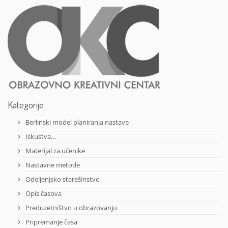
Kategorije
Berlinski model planiranja nastave
Iskustva…
Materijal za učenike
Nastavne metode
Odeljenjsko starešinstvo
Opis časova
Preduzetništvo u obrazovanju
Pripremanje časa