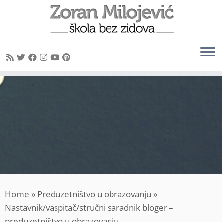
Skip
to
content
Home
»
Preduzetništvo u obrazovanju
»
Nastavnik/vaspitač/stručni saradnik bloger –
preduzetništvo u obrazovanju