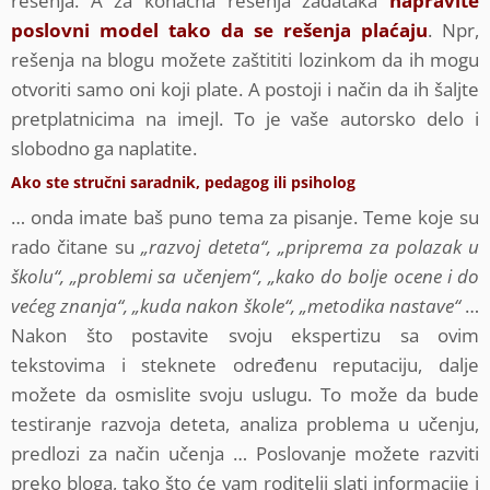
rešenja. A za konačna rešenja zadataka
napravite
poslovni model tako da se rešenja plaćaju
. Npr,
rešenja na blogu možete zaštititi lozinkom da ih mogu
otvoriti samo oni koji plate. A postoji i način da ih šaljte
pretplatnicima na imejl. To je vaše autorsko delo i
slobodno ga naplatite.
Ako ste stručni saradnik, pedagog ili psiholog
… onda imate baš puno tema za pisanje. Teme koje su
rado čitane su
„razvoj deteta“, „priprema za polazak u
školu“, „problemi sa učenjem“, „kako do bolje ocene i do
većeg znanja“, „kuda nakon škole“, „metodika nastave“
…
Nakon što postavite svoju ekspertizu sa ovim
tekstovima i steknete određenu reputaciju, dalje
možete da osmislite svoju uslugu. To može da bude
testiranje razvoja deteta, analiza problema u učenju,
predlozi za način učenja … Poslovanje možete razviti
preko bloga, tako što će vam roditelji slati informacije i