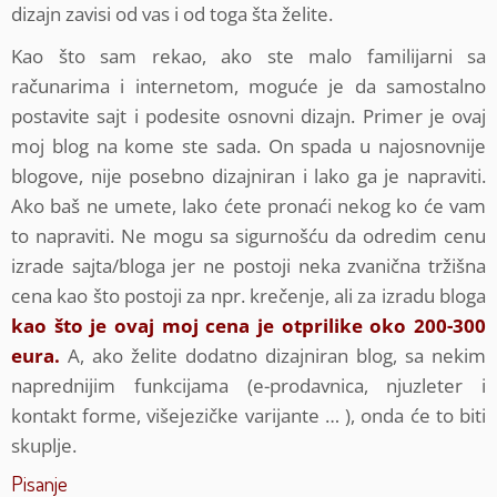
dizajn zavisi od vas i od toga šta želite.
Kao što sam rekao, ako ste malo familijarni sa
računarima i internetom, moguće je da samostalno
postavite sajt i podesite osnovni dizajn. Primer je ovaj
moj blog na kome ste sada. On spada u najosnovnije
blogove, nije posebno dizajniran i lako ga je napraviti.
Ako baš ne umete, lako ćete pronaći nekog ko će vam
to napraviti. Ne mogu sa sigurnošću da odredim cenu
izrade sajta/bloga jer ne postoji neka zvanična tržišna
cena kao što postoji za npr. krečenje, ali za izradu bloga
kao što je ovaj moj cena je otprilike oko 200-300
eura.
A, ako želite dodatno dizajniran blog, sa nekim
naprednijim funkcijama (e-prodavnica, njuzleter i
kontakt forme, višejezičke varijante … ), onda će to biti
skuplje.
Pisanje