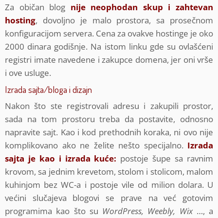
Za običan blog
nije neophodan skup i zahtevan
hosting
, dovoljno je malo prostora, sa prosečnom
konfiguracijom servera. Cena za ovakve hostinge je oko
2000 dinara godišnje. Na istom linku gde su ovlašćeni
registri imate navedene i zakupce domena, jer oni vrše
i ove usluge.
Izrada sajta/bloga i dizajn
Nakon što ste registrovali adresu i zakupili prostor,
sada na tom prostoru treba da postavite, odnosno
napravite sajt. Kao i kod prethodnih koraka, ni ovo nije
komplikovano ako ne želite nešto specijalno.
Izrada
sajta je kao i izrada kuće:
postoje šupe sa ravnim
krovom, sa jednim krevetom, stolom i stolicom, malom
kuhinjom bez WC-a i postoje vile od milion dolara. U
većini slučajeva blogovi se prave na već gotovim
programima kao što su
WordPress, Weebly, Wix
…, a