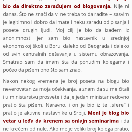
bio da direktno zarađujem od blogovanja.
Nije ni
danas. Što ne znači da vi ne treba to da radite – sasvim
je legitimno i dobro da imate i neku zaradu od pisanja i
posete drugih ljudi. Moj cilj je bio da izađem iz
anonimnosti jer sam bio nastavnik u srednjoj
ekonomskoj školi u Boru, daleko od Beograda i daleko
od svih centralnih dešavanja u sistemu obrazovanja.
Smatrao sam da imam šta da ponudim kolegama i
počeo da pišem ono što sam znao.
Nakon nekog vremena je broj poseta na blogu bio
neverovatan za moja očekivanja, a znam da su me čitali
i u ministarstvu prosvete i da je jedan ministar redovno
pratio šta pišem. Naravno, i on je bio iz te „sfere“ i
pratio je aktivne nastavnike u Srbiji.
Meni je blog bio
vetar u leđa da krenem sa onlajn seminarima
i da
ne krećem od nule. Ako me je veliki broj kolega pratio,