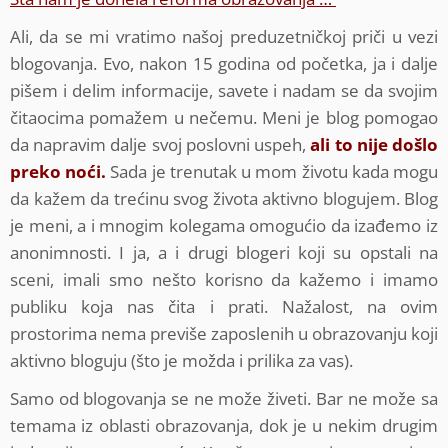
Ali, da se mi vratimo našoj preduzetničkoj priči u vezi
blogovanja. Evo, nakon 15 godina od početka, ja i dalje
pišem i delim informacije, savete i nadam se da svojim
čitaocima pomažem u nečemu. Meni je blog pomogao
da napravim dalje svoj poslovni uspeh,
ali to nije došlo
preko noći.
Sada je trenutak u mom životu kada mogu
da kažem da trećinu svog života aktivno blogujem. Blog
je meni, a i mnogim kolegama omogućio da izađemo iz
anonimnosti. I ja, a i drugi blogeri koji su opstali na
sceni, imali smo nešto korisno da kažemo i imamo
publiku koja nas čita i prati. Nažalost, na ovim
prostorima nema previše zaposlenih u obrazovanju koji
aktivno bloguju (što je možda i prilika za vas).
Samo od blogovanja se ne može živeti. Bar ne može sa
temama iz oblasti obrazovanja, dok je u nekim drugim