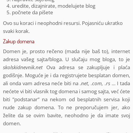
uredite, dizajnirate, modelujete blog
počnete da pišete
Ovo su koraci i neophodni resursi. Pojasniću ukratko
svaki korak.
Zakup domena
Domen je, prosto rečeno (mada nije baš to), internet
adresa vašeg sajta/bloga. U slučaju mog bloga, to je
skolskidnevnik.net
Ova adresa se zakupljuje i plaća
godišnje. Moguće je i da registrujete besplatan domen,
ali onda vam adresa neće biti na
.net, .com, .rs
… I tada
nećete vi biti vlasnik tog domena i samog sajta, već ćete
biti ”podstanar” na nekom od besplatnih servisa koji
nude zakup domena. To ne preporučujem jer, ako
želite da se ovim bavite, neohodno je da imate svoj
domen.