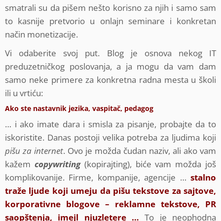
smatrali su da pišem nešto korisno za njih i samo sam
to kasnije pretvorio u onlajn seminare i konkretan
način monetizacije.
Vi odaberite svoj put. Blog je osnova nekog IT
preduzetničkog poslovanja, a ja mogu da vam dam
samo neke primere za konkretna radna mesta u školi
ili u vrtiću:
Ako ste nastavnik jezika, vaspitač, pedagog
… i ako imate dara i smisla za pisanje, probajte da to
iskoristite. Danas postoji velika potreba za ljudima koji
pišu za internet
. Ovo je možda čudan naziv, ali ako vam
kažem
copywriting
(kopirajting), biće vam možda još
komplikovanije. Firme, kompanije, agencije …
stalno
traže ljude koji umeju da pišu tekstove za sajtove,
korporativne blogove – reklamne tekstove, PR
saopštenja, imejl njuzletere …
To je neophodna