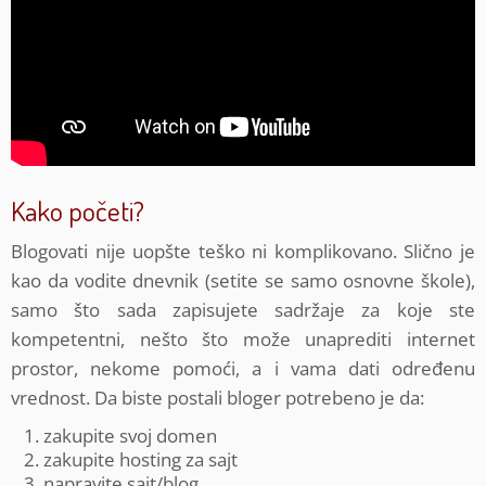
Kako početi?
Blogovati nije uopšte teško ni komplikovano. Slično je
kao da vodite dnevnik (setite se samo osnovne škole),
samo što sada zapisujete sadržaje za koje ste
kompetentni, nešto što može unaprediti internet
prostor, nekome pomoći, a i vama dati određenu
vrednost. Da biste postali bloger potrebeno je da:
zakupite svoj domen
zakupite hosting za sajt
napravite sajt/blog