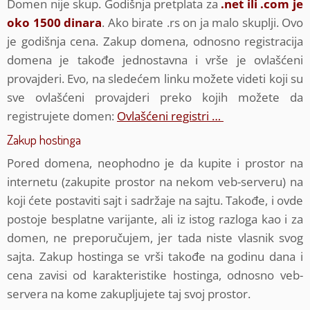
Domen nije skup. Godišnja pretplata za
.net ili .com je
oko 1500 dinara
. Ako birate .rs on ja malo skuplji. Ovo
je godišnja cena. Zakup domena, odnosno registracija
domena je takođe jednostavna i vrše je ovlašćeni
provajderi. Evo, na sledećem linku možete videti koji su
sve ovlašćeni provajderi preko kojih možete da
registrujete domen:
Ovlašćeni registri …
Zakup hostinga
Pored domena, neophodno je da kupite i prostor na
internetu (zakupite prostor na nekom veb-serveru) na
koji ćete postaviti sajt i sadržaje na sajtu. Takođe, i ovde
postoje besplatne varijante, ali iz istog razloga kao i za
domen, ne preporučujem, jer tada niste vlasnik svog
sajta. Zakup hostinga se vrši takođe na godinu dana i
cena zavisi od karakteristike hostinga, odnosno veb-
servera na kome zakupljujete taj svoj prostor.