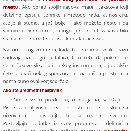
mestu.
Ako pored svojih radova imate i tekstove koji
detaljno opisuju tehnike i metode rada, atmosferu,
atelje ili studio, a još bolje – ako možete nešto i da
snimite u video formi, mnogo ljudi će čuti za vas i bilo
šta da im treba iz te oblasti, kontaktiraće vas.
Nakon nekog vremena, kada budete imali veliku bazu
sadržaja na blogu i čitalaca, lako ćete da pokrenete
svoje časove slikanja ili nekog instrumenta, a još lakše
ćete pronaći nekog sponzora, jer na našim prostorima
nema puno ovakvog sadržaja.
Ako ste predmetni nastavnik
… pišite o svom predmetu, o lekcijama, sadržaju …
Pišite zanimljivosti i sve ono što radite u školi sa
učenicima i povezujte to sa realnim svetom.
Postavljajte zadatke iz svog predmeta i delimična