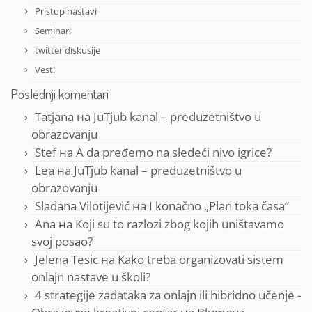
Pristup nastavi
Seminari
twitter diskusije
Vesti
Poslednji komentari
Tatjana
на
JuTjub kanal – preduzetništvo u
obrazovanju
Stef
на
A da pređemo na sledeći nivo igrice?
Lea
на
JuTjub kanal – preduzetništvo u
obrazovanju
Slađana Vilotijević
на
I konačno „Plan toka časa“
Ana
на
Koji su to razlozi zbog kojih uništavamo
svoj posao?
Jelena Tesic
на
Kako treba organizovati sistem
onlajn nastave u školi?
4 strategije zadataka za onlajn ili hibridno učenje -