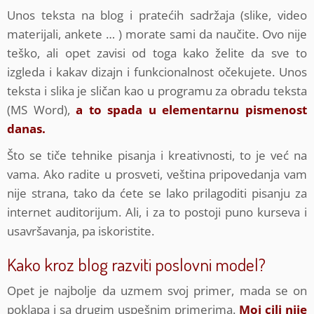
Unos teksta na blog i pratećih sadržaja (slike, video
materijali, ankete … ) morate sami da naučite. Ovo nije
teško, ali opet zavisi od toga kako želite da sve to
izgleda i kakav dizajn i funkcionalnost očekujete. Unos
teksta i slika je sličan kao u programu za obradu teksta
(MS Word),
a to spada u elementarnu pismenost
danas.
Što se tiče tehnike pisanja i kreativnosti, to je već na
vama. Ako radite u prosveti, veština pripovedanja vam
nije strana, tako da ćete se lako prilagoditi pisanju za
internet auditorijum. Ali, i za to postoji puno kurseva i
usavršavanja, pa iskoristite.
Kako kroz blog razviti poslovni model?
Opet je najbolje da uzmem svoj primer, mada se on
poklapa i sa drugim uspešnim primerima.
Moj cilj nije