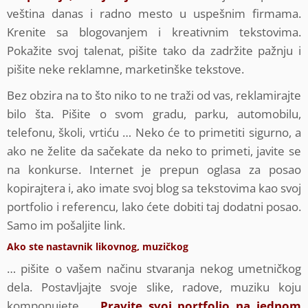
veština danas i radno mesto u uspešnim firmama.
Krenite sa blogovanjem i kreativnim tekstovima.
Pokažite svoj talenat, pišite tako da zadržite pažnju i
pišite neke reklamne, marketinške tekstove.
Bez obzira na to što niko to ne traži od vas, reklamirajte
bilo šta. Pišite o svom gradu, parku, automobilu,
telefonu, školi, vrtiću … Neko će to primetiti sigurno, a
ako ne želite da sačekate da neko to primeti, javite se
na konkurse. Internet je prepun oglasa za posao
kopirajtera i, ako imate svoj blog sa tekstovima kao svoj
portfolio i referencu, lako ćete dobiti taj dodatni posao.
Samo im pošaljite link.
Ako ste nastavnik likovnog, muzičkog
… pišite o vašem načinu stvaranja nekog umetničkog
dela. Postavljajte svoje slike, radove, muziku koju
komponujete …
Pravite svoj portfolio na jednom