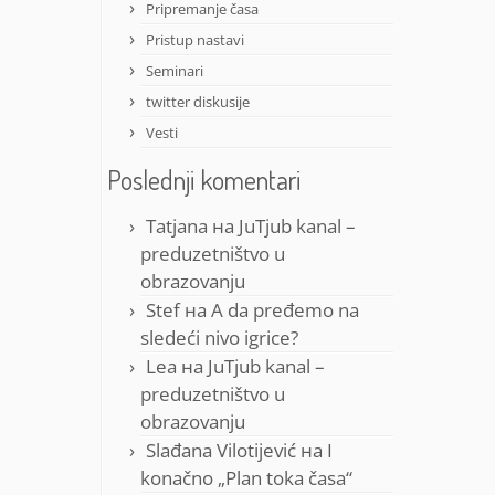
Pripremanje časa
Pristup nastavi
Seminari
twitter diskusije
Vesti
Poslednji komentari
Tatjana
на
JuTjub kanal –
preduzetništvo u
obrazovanju
Stef
на
A da pređemo na
sledeći nivo igrice?
Lea
на
JuTjub kanal –
preduzetništvo u
obrazovanju
Slađana Vilotijević
на
I
konačno „Plan toka časa“