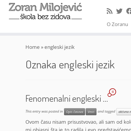
O Zoranu
Skip
Home
»
engleski jezik
to
content
Oznaka
engleski jezik
10
Fenomenalni engleski …
This entry was posted in
and tagged
Opis časova
Vesti
aktivna 
Ovom času nisam prisustvovao, ali sam od kol
mi objasni šta je to radila i evo predstavićem