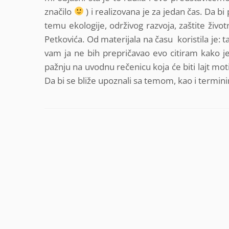
značilo
) i realizovana je za jedan čas. Da bi 
temu ekologije, održivog razvoja, zaštite živo
Petkovića. Od materijala na času koristila je: t
vam ja ne bih prepričavao evo citiram kako 
pažnju na uvodnu rečenicu koja će biti lajt mo
Da bi se bliže upoznali sa temom, kao i terminim