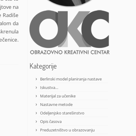
ajtove na
e Radiše
stalom da
skrenula
ečenice.
Kategorije
Berlinski model planiranja nastave
Iskustva…
Materijal za učenike
Nastavne metode
Odeljenjsko starešinstvo
Opis časova
Preduzetništvo u obrazovanju