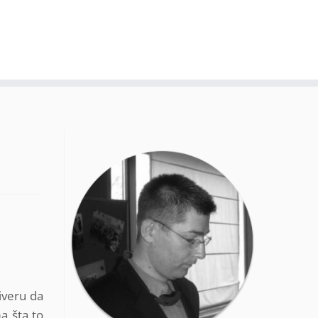
iveru da
a šta to