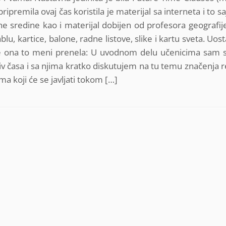
pripremila ovaj čas koristila je materijal sa interneta i to s
tne sredine kao i materijal dobijen od profesora geografij
ablu, kartice, balone, radne listove, slike i kartu sveta. Uo
je ona to meni prenela: U uvodnom delu učenicima sam 
tiv časa i sa njima kratko diskutujem na tu temu značenja r
a koji će se javljati tokom […]