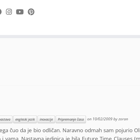
on
10/02/2009
by
zoran
nastava
engleski jezik
inovacije
Pripremanje časa
ega čuo da je bio odličan. Naravno odmah sam pojurio Ol
o i vama. Nastavna jedinica je bila Future Time Clauses (m