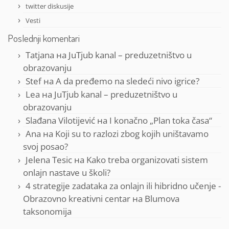
twitter diskusije
Vesti
Poslednji komentari
Tatjana
на
JuTjub kanal – preduzetništvo u
obrazovanju
Stef
на
A da pređemo na sledeći nivo igrice?
Lea
на
JuTjub kanal – preduzetništvo u
obrazovanju
Slađana Vilotijević
на
I konačno „Plan toka časa“
Ana
на
Koji su to razlozi zbog kojih uništavamo
svoj posao?
Jelena Tesic
на
Kako treba organizovati sistem
onlajn nastave u školi?
4 strategije zadataka za onlajn ili hibridno učenje -
Obrazovno kreativni centar
на
Blumova
taksonomija