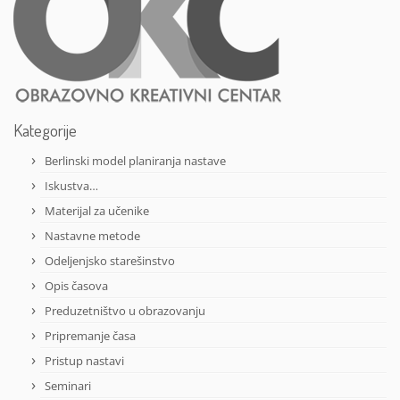
Kategorije
Berlinski model planiranja nastave
Iskustva…
Materijal za učenike
Nastavne metode
Odeljenjsko starešinstvo
Opis časova
Preduzetništvo u obrazovanju
Pripremanje časa
Pristup nastavi
Seminari