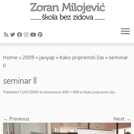
Skip
Home
»
2009
»
јануар
»
Kako pripremiti čas
»
seminar
to
II
content
seminar II
Published
12/01/2009
at dimensions
800 × 600
in
Kako pripremiti čas
.
← Previous
Next →