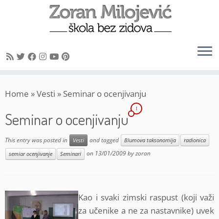
Skip
Home
»
Vesti
»
Seminar o ocenjivanju
to
content
1
Seminar o ocenjivanju
This entry was posted in
and tagged
Vesti
Blumova taksonomija
radionica
on
13/01/2009
by
zoran
semiar ocenjivanje
Seminari
Kao i svaki zimski raspust (koji važi
za učenike a ne za nastavnike) uvek