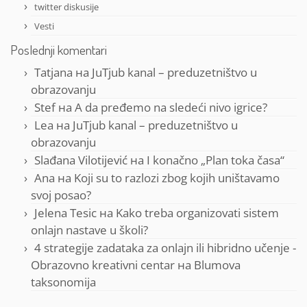
twitter diskusije
Vesti
Poslednji komentari
Tatjana
на
JuTjub kanal – preduzetništvo u
obrazovanju
Stef
на
A da pređemo na sledeći nivo igrice?
Lea
на
JuTjub kanal – preduzetništvo u
obrazovanju
Slađana Vilotijević
на
I konačno „Plan toka časa“
Ana
на
Koji su to razlozi zbog kojih uništavamo
svoj posao?
Jelena Tesic
на
Kako treba organizovati sistem
onlajn nastave u školi?
4 strategije zadataka za onlajn ili hibridno učenje -
Obrazovno kreativni centar
на
Blumova
taksonomija