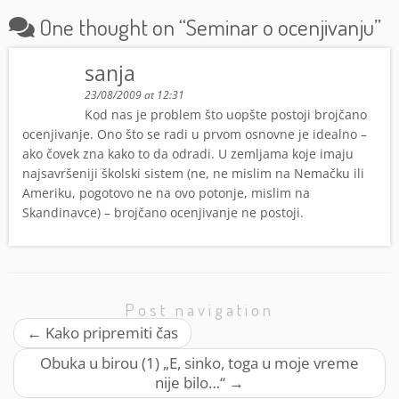
One thought on “
Seminar o ocenjivanju
”
sanja
23/08/2009 at 12:31
Kod nas je problem što uopšte postoji brojčano
ocenjivanje. Ono što se radi u prvom osnovne je idealno –
ako čovek zna kako to da odradi. U zemljama koje imaju
najsavršeniji školski sistem (ne, ne mislim na Nemačku ili
Ameriku, pogotovo ne na ovo potonje, mislim na
Skandinavce) – brojčano ocenjivanje ne postoji.
Post navigation
←
Kako pripremiti čas
Obuka u birou (1) „E, sinko, toga u moje vreme
nije bilo…“
→