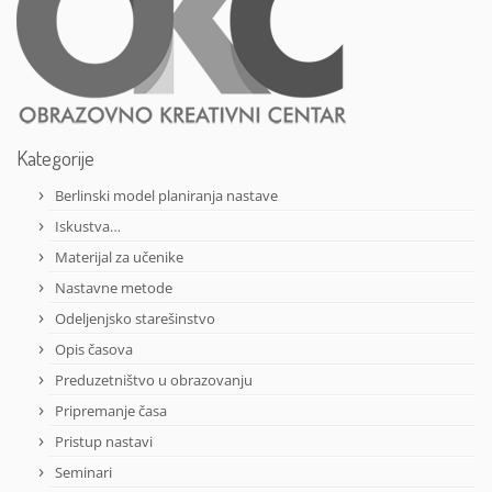
Kategorije
Berlinski model planiranja nastave
Iskustva…
Materijal za učenike
Nastavne metode
Odeljenjsko starešinstvo
Opis časova
Preduzetništvo u obrazovanju
Pripremanje časa
Pristup nastavi
Seminari