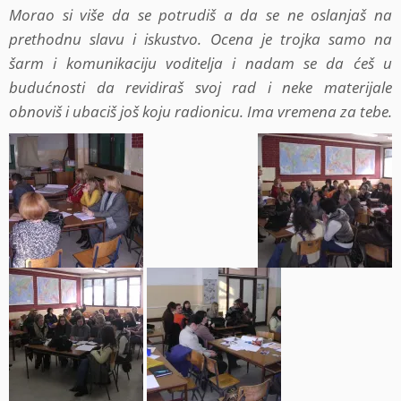
Morao si više da se potrudiš a da se ne oslanjaš na
prethodnu slavu i iskustvo. Ocena je trojka samo na
šarm i komunikaciju voditelja i nadam se da ćeš u
budućnosti da revidiraš svoj rad i neke materijale
obnoviš i ubaciš još koju radionicu. Ima vremena za tebe.