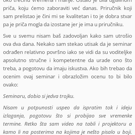
priča, koju ćemo zaboraviti već danas. Priručnik koji
sam prelistao je čini mi se kvalitetan i to je dobra stvar
pa je priča mogla da izostane jer je ima u priručniku.
Sve u svemu nisam baš zadovoljan kako sam utrošio
ova dva dana. Nekako sam stekao utisak da je seminar
odrađen relativno površno iako se vidi da su voditeljke
apsolutno stručne i kompetentne da urade ono što
treba, a pogotovu da imaju iskustva. Ako bih trebao da
ocenim ovaj seminar i obrazložim ocenu to bi bilo
ovako:
Seminaru, dobio si jedva trojku.
Nisam u potpunosti uspeo da ispratim tok i ideju
izlaganja, pogotovu što si probijao sve vremenke
termine. Retko šta sam video na tabli i projektoru a
kamo li na posterima na kojima je nešto pisalo u boji.