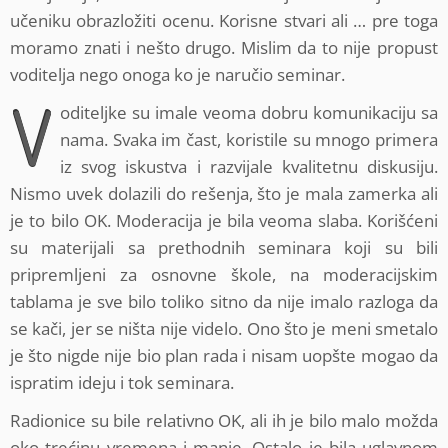
učeniku obrazložiti ocenu. Korisne stvari ali … pre toga
moramo znati i nešto drugo. Mislim da to nije propust
voditelja nego onoga ko je naručio seminar.
V
oditeljke su imale veoma dobru komunikaciju sa
nama. Svaka im čast, koristile su mnogo primera
iz svog iskustva i razvijale kvalitetnu diskusiju.
Nismo uvek dolazili do rešenja, što je mala zamerka ali
je to bilo OK. Moderacija je bila veoma slaba. Korišćeni
su materijali sa prethodnih seminara koji su bili
pripremljeni za osnovne škole, na moderacijskim
tablama je sve bilo toliko sitno da nije imalo razloga da
se kači, jer se ništa nije videlo. Ono što je meni smetalo
je što nigde nije bio plan rada i nisam uopšte mogao da
ispratim ideju i tok seminara.
Radionice su bile relativno OK, ali ih je bilo malo možda
oko trećinu vremena i manje. Ostalo je bila uglavnom