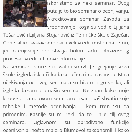
iskoristimo za neki seminar. Ovog
puta je to bio seminar o ocenjivanju.
Akreditovani seminar
Zavoda za
vrednovanje
, koga su vodile Ljiljana
Tešanović i Ljiljana Stojanović iz
Tehničke škole Zaječar
.
Generalno ovakav seminar uvek vredi, mislim na temu,
jer ocenjivanje predstvalja bolnu tačku obrazovnog
procesa i vredi čuti nove informacije.
Na seminaru smo se bukvalno smrzli. Jer grejanje se za
škole izgleda isključi kada su učenici na raspustu. Moja
očekivanja od ovog seminara su bila mnogo velika, ali
izgleda da sam promašio seminar. Ne znam kako moje
kolege ali ja na ovom seminaru nisam baš shvatio koje
tehnike i metode ocenjivanja u kom trenutku da
primenim. Kasnije su mi rekli da to i nije cilj ovog
seminara. Uglavnom su obrađivane funkcije
ocenjivanja, nešto malo o Blumovoj taksonomiji i kako