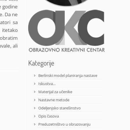
ve godine
se. Da ne
atori sa
 itetako
 obratim
vale, ali
Kategorije
Berlinski model planiranja nastave
Iskustva…
Materijal za učenike
Nastavne metode
Odeljenjsko starešinstvo
Opis časova
Preduzetništvo u obrazovanju