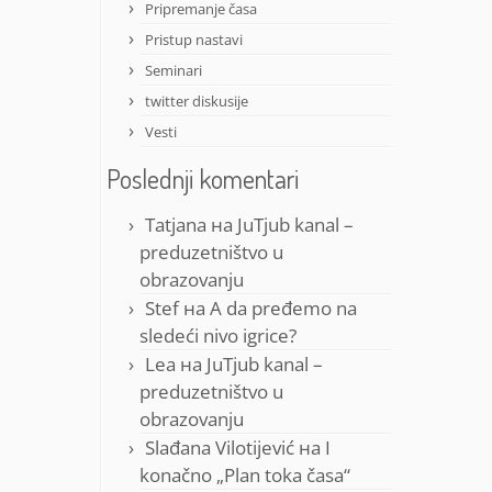
Pripremanje časa
Pristup nastavi
Seminari
twitter diskusije
Vesti
Poslednji komentari
Tatjana
на
JuTjub kanal –
preduzetništvo u
obrazovanju
Stef
на
A da pređemo na
sledeći nivo igrice?
Lea
на
JuTjub kanal –
preduzetništvo u
obrazovanju
Slađana Vilotijević
на
I
konačno „Plan toka časa“