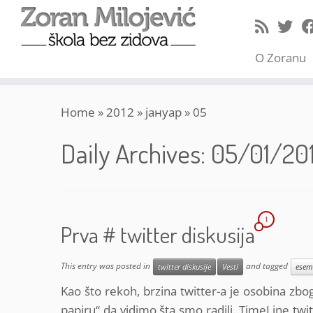
O Zoranu
Skip
Home
»
2012
»
јануар
»
05
to
content
Daily Archives:
05/01/20
1
Prva # twitter diskusija
This entry was posted in
and tagged
twitter diskusije
Vesti
esem
Kao što rekoh, brzina twitter-a je osobina zbo
papiru“ da vidimo šta smo radili. TimeLine twitt