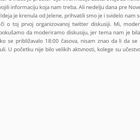
svojili informaciju koja nam treba. Ali nedelju dana pre No
. Ideja je krenula od Jelene, prihvatili smo je i svidelo nam 
či o toj prvoj organizovanoj twitter diskusiji. Mi, moder
pokušamo da moderiramo diskusiju, jer tema nam je bila
ako se približavalo 18:00 časova, nisam znao da li da se
i. U početku nije bilo velikih aktvnosti, kolege su učestvo