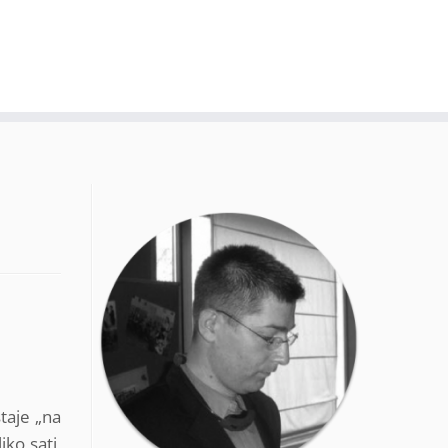
taje „na
iko sati,