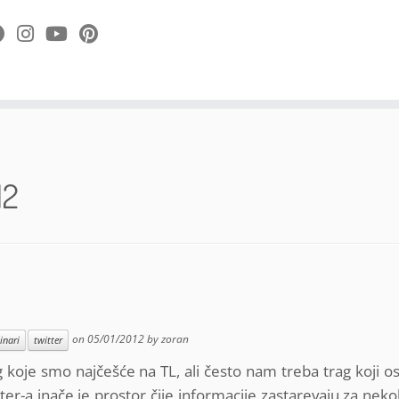
12
on
05/01/2012
by
zoran
inari
twitter
g koje smo najčešće na TL, ali često nam treba trag koji os
er-a inače je prostor čije informacije zastarevaju za nekol