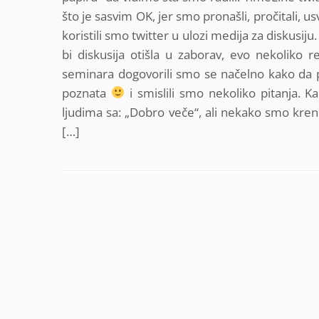
što je sasvim OK, jer smo pronašli, pročitali, u
koristili smo twitter u ulozi medija za diskusiju
bi diskusija otišla u zaborav, evo nekoliko re
seminara dogovorili smo se načelno kako da 
poznata
i smislili smo nekoliko pitanja. K
ljudima sa: „Dobro veče“, ali nekako smo krenul
[…]