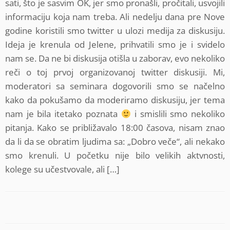
sati, što je sasvim OK, jer smo pronašli, pročitali, usvojili
informaciju koja nam treba. Ali nedelju dana pre Nove
godine koristili smo twitter u ulozi medija za diskusiju.
Ideja je krenula od Jelene, prihvatili smo je i svidelo
nam se. Da ne bi diskusija otišla u zaborav, evo nekoliko
reči o toj prvoj organizovanoj twitter diskusiji. Mi,
moderatori sa seminara dogovorili smo se načelno
kako da pokušamo da moderiramo diskusiju, jer tema
nam je bila itetako poznata
i smislili smo nekoliko
pitanja. Kako se približavalo 18:00 časova, nisam znao
da li da se obratim ljudima sa: „Dobro veče“, ali nekako
smo krenuli. U početku nije bilo velikih aktvnosti,
kolege su učestvovale, ali […]