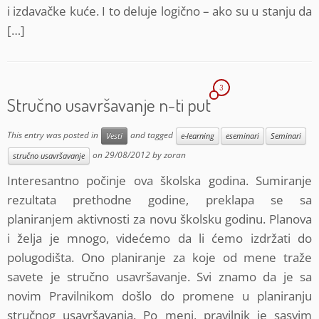
i izdavačke kuće. I to deluje logično – ako su u stanju da
[…]
3
Stručno usavršavanje n-ti put
This entry was posted in
and tagged
Vesti
e-learning
eseminari
Seminari
on
29/08/2012
by
zoran
stručno usavršavanje
Interesantno počinje ova školska godina. Sumiranje
rezultata prethodne godine, preklapa se sa
planiranjem aktivnosti za novu školsku godinu. Planova
i želja je mnogo, videćemo da li ćemo izdržati do
polugodišta. Ono planiranje za koje od mene traže
savete je stručno usavršavanje. Svi znamo da je sa
novim Pravilnikom došlo do promene u planiranju
stručnog usavršavanja. Po meni, pravilnik je sasvim