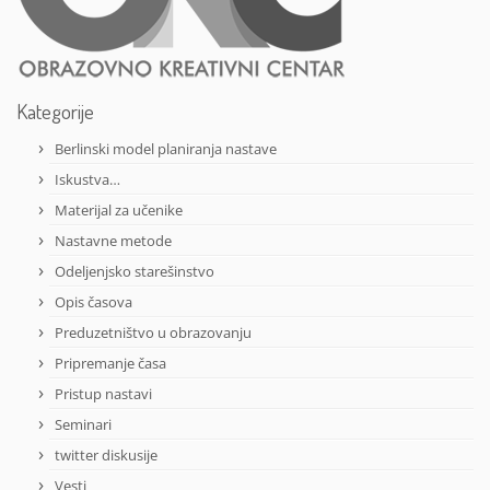
Kategorije
Berlinski model planiranja nastave
Iskustva…
Materijal za učenike
Nastavne metode
Odeljenjsko starešinstvo
Opis časova
Preduzetništvo u obrazovanju
Pripremanje časa
Pristup nastavi
Seminari
twitter diskusije
Vesti