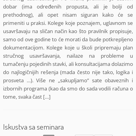
dobar (ima određenih propusta, ali je bolji od
prethodnog), ali opet nisam siguran kako će se
primeniti u praksi. Kolege koje poznajem, uglavnom se
usavršavaju na sličan način kao što pravilnik propisuje,
samo od ove godine to će morati da bude potkrepljeno
dokumentacijom. Kolege koje u školi pripremaju plan
stručnog usavršavanja, nailaze na probleme u
tumačenju pojedinih stavki, ali konsultacijama dolazimo
do najlogičnijih rešenja (mada često nije tako, logika i
prosveta …). Više ne „sakupljamo“ sate obaveznih i
izbornih programa (kao da smo do sada vodili računa o
tome, svaka čast […]
Iskustva sa seminara