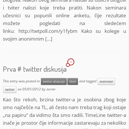
i tviter nalozi koje treba pratiti. Nakon seminara
učesnici su popunili online anketu, čije rezultate
možete pogledati na sledećem
linku: http://twtpoll.com/y1fybm Kako su kolege u
svojim anonimnim […]
1
Prva # twitter diskusija
This entry was posted in
and tagged
twitter diskusije
Vesti
eseminari
on
05/01/2012
by
zoran
twitter
Kao što rekoh, brzina twitter-a je osobina zbog koje
smo najčešće na TL, ali često nam treba trag koji ostaje
„na papiru“ da vidimo šta smo radili. TimeLine twitter-a
inače je prostor čije informacije zastarevaju za nekoliko