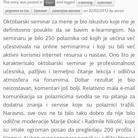
This entry was posted in
and tagged
Vesti
e-learning
eseminari
on
02/02/2012
by
zoran
pripreme za čas
Seminari
zanimljiva nastava
Oktobarski seminar za mene je bio iskustvo koje me je
definitovno povuklo da se bavim e-learningom. Na
seminaru je bilo 250 polaznika od kojih je većina već
učestvovala na online seminarima i koji su bili već
aktivni korisnici internet resursa u nastavi. Ono što je
karakterisalo oktobarski seminar je profesionalnost
učesnika, pažljivo i temeljno čitanje lekcija i odlična
atmosfera na forumima. Dobar rezultat je bio
neizostavan, komentari još bolji. Relativno mala e-mail
komunikacija sa polaznicima svodila se na pitanja za
dodatna znanja i servise koje su polaznici tražili.
Naravno, sve ovo ne bi bilo tako dobro da nije bilo
odlične moderacije Marije Đokić i Radmile Nikolić, koje
su imale ogroman posao da pregledaju 200 profila i
blogova. Nakon ovog seminara nastali su odlični blogovi