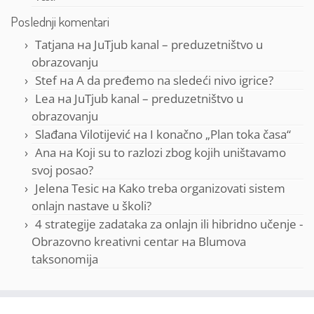
Poslednji komentari
Tatjana
на
JuTjub kanal – preduzetništvo u
obrazovanju
Stef
на
A da pređemo na sledeći nivo igrice?
Lea
на
JuTjub kanal – preduzetništvo u
obrazovanju
Slađana Vilotijević
на
I konačno „Plan toka časa“
Ana
на
Koji su to razlozi zbog kojih uništavamo
svoj posao?
Jelena Tesic
на
Kako treba organizovati sistem
onlajn nastave u školi?
4 strategije zadataka za onlajn ili hibridno učenje -
Obrazovno kreativni centar
на
Blumova
taksonomija