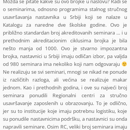
Možda se pitate kakve su ovo brojke u naslovu? Radi se
o seminarima, odnosno programima stalnog stručnog
usavršavanja nastavnika u Srbiji koji se nalaze u
Katalogu za naredne dve školske godine. Ovo je
približno standardan broj akreditovanih seminara … i u
prethodnim akreditacionim ciklusima brojka je bila
nešto manja od 1000. Ovo je stvarno impozantna
brojka, nastavnici u Srbiji imaju odličan izbor, pa valjda
od 980 seminara ima nekoliko koji nam odgovaraju
Ne realizuju se svi seminari, mnogi se nikad ne ponude
iz različitih razloga, ali većina se realizuje makar
jednom. Kao i prethodnih godina, i ove su najveći broj
seminara ponudili Regionalni centri za stručno
usavršavanje zaposlenih u obrazovanju. To je odlično,
jer su to institucije koje imaju potrebnu logistiku, koje
su ponudile nastavnicima podršku, a nastavnici su onda
napravili seminare. Osim RC, veliki broj seminara imaju