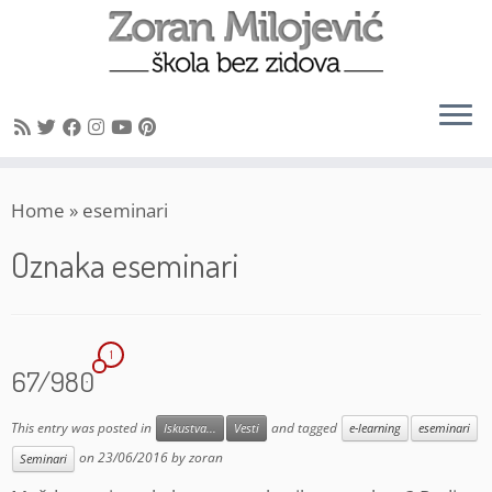
Skip
Home
»
eseminari
to
content
Oznaka
eseminari
1
67/980
This entry was posted in
and tagged
Iskustva...
Vesti
e-learning
eseminari
on
23/06/2016
by
zoran
Seminari