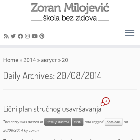
Skip
Home
»
2014
»
август
»
20
to
content
Daily Archives:
20/08/2014
3
Lični plan stručnog usavršavanja
This entry was posted in
and tagged
on
Pristup nastavi
Vesti
Seminari
20/08/2014
by
zoran