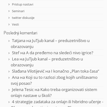
Pristup nastavi
Seminari
twitter diskusije
Vesti
Poslednji komentari
Tatjana
на
JuTjub kanal – preduzetništvo u
obrazovanju
Stef
на
A da pređemo na sledeći nivo igrice?
Lea
на
JuTjub kanal – preduzetništvo u
obrazovanju
Slađana Vilotijević
на
I konačno „Plan toka časa“
Ana
на
Koji su to razlozi zbog kojih uništavamo
svoj posao?
Jelena Tesic
на
Kako treba organizovati sistem
onlajn nastave u školi?
4 strategije zadataka za onlajn ili hibridno učenje -