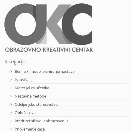
Kategorije
Berlinski model planiranja nastave
Iskustva…
Materijal za učenike
Nastavne metode
Odeljenjsko starešinstvo
Opis časova
Preduzetništvo u obrazovanju
Pripremanje časa