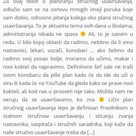
Za ovaj tekst o planiranju stručnog usavršavanja,
odlučio sam se na osnovu mnogih imejl poruka koje
sam dobio, odnosno pitanja kolega oko plana stručnog
usavršavanja. To je aktuelna tema ovih dana u školama,
administracija nikada ne spava
Ali, to je sasvim u
redu. U bilo kojoj oblasti da radimo, nebitno da li smo
nastavnici, lekari, vozači, konobari … ako želimo da
radimo svoj posao bolje, moramo da učimo, makar i
novi koktel da napravimo. Definitivno šef sale ne traži
svom konobaru da piše plan kada će da ide da uči o
vinu ili kada će na YouTube da gleda kako se prave novi
kokteli, ali kod nas u prosveti nije tako. Možda nam ne
veruju da se usavršavamo, ko zna
Lični plan
stručnog usavršavanja lepo je definisan Pravilnikom o
stalnom stručnoм usavršavanju i sticanju zvanja
nastavnika, vaspitača i stručnih saradnika, koji kaže da
naše stručno usavršavanje treba da […]