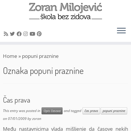
Skip
Home
»
popuni praznine
to
content
Oznaka
popuni praznine
Čas prava
This entry was posted in
and tagged
Opis časova
čas prava
popuni praznine
on
07/01/2009
by
zoran
Među nastavnicima vlada mišljenje da časove nekih