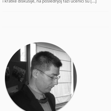
i kratke diskusije, na poslednjoj fazi učenici su […]