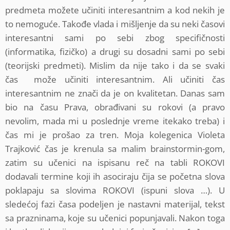
predmeta možete učiniti interesantnim a kod nekih je
to nemoguće. Takođe vlada i mišljenje da su neki časovi
interesantni sami po sebi zbog specifičnosti
(informatika, fizičko) a drugi su dosadni sami po sebi
(teorijski predmeti). Mislim da nije tako i da se svaki
čas može učiniti interesantnim. Ali učiniti čas
interesantnim ne znači da je on kvalitetan. Danas sam
bio na času Prava, obrađivani su rokovi (a pravo
nevolim, mada mi u poslednje vreme itekako treba) i
čas mi je prošao za tren. Moja kolegenica Violeta
Trajković čas je krenula sa malim brainstormin-gom,
zatim su učenici na ispisanu reč na tabli ROKOVI
dodavali termine koji ih asociraju čija se početna slova
poklapaju sa slovima ROKOVI (ispuni slova …). U
sledećoj fazi časa podeljen je nastavni materijal, tekst
sa prazninama, koje su učenici popunjavali. Nakon toga