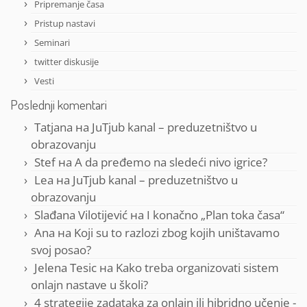
Pripremanje časa
Pristup nastavi
Seminari
twitter diskusije
Vesti
Poslednji komentari
Tatjana
на
JuTjub kanal – preduzetništvo u
obrazovanju
Stef
на
A da pređemo na sledeći nivo igrice?
Lea
на
JuTjub kanal – preduzetništvo u
obrazovanju
Slađana Vilotijević
на
I konačno „Plan toka časa“
Ana
на
Koji su to razlozi zbog kojih uništavamo
svoj posao?
Jelena Tesic
на
Kako treba organizovati sistem
onlajn nastave u školi?
4 strategije zadataka za onlajn ili hibridno učenje -